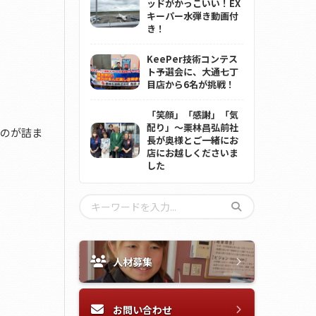
ッドがかっこいい！EX
キーパー水弾き動画付
き！
KeePer技術コンテス
ト予選会に、大通七丁
目店から6名が挑戦！
「笑顔」「感謝」「気
配り」～栗林昌弘前社
ものが詰ま
長が奥様とご一緒にお
店にお越しくださいま
した
人材募集
お問い合わせ