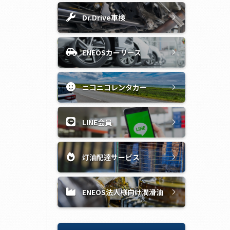
Dr.Drive車検
ENEOSカーリース
ニコニコレンタカー
LINE会員
灯油配達サービス
ENEOS法人様向け潤滑油