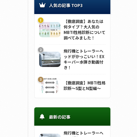
人気の記事 TOP3
【徹底調査】あなたは
何タイプ？大人気の
MBTI性格診断について
調べてみました！
飛行機とトレーラーヘ
ッドがかっこいい！EX
キーパー水弾き動画付
き！
【徹底調査】MBTI性格
診断～S型とN型編～
最新の記事
飛行機とトレーラーヘ