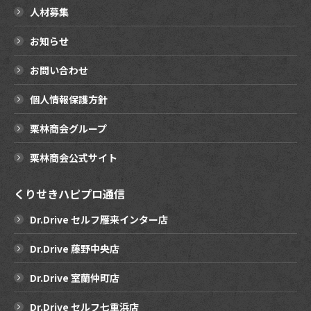
人材募集
お知らせ
お問い合わせ
個人情報保護方針
栗林商会グループ
栗林商会公式サイト
くりせきハピプロ通信
Dr.Drive セルフ雁来インター店
Dr.Drive 藤野中央店
Dr.Drive 室蘭仲町店
Dr.Drive セルフ七重浜店