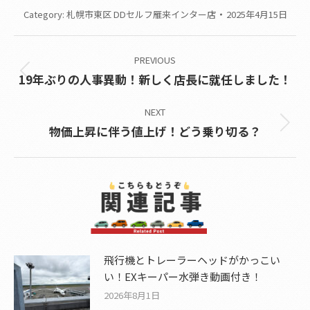
Category:
札幌市東区 DDセルフ雁来インター店
2025年4月15日
Post
PREVIOUS
navigation
Previous
19年ぶりの人事異動！新しく店長に就任しました！
post:
NEXT
Next
物価上昇に伴う値上げ！どう乗り切る？
post:
飛行機とトレーラーヘッドがかっこい
い！EXキーパー水弾き動画付き！
2026年8月1日