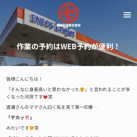
作業の予約はWEB予約が便利！
皆様こんにちは！
「そんなに身長高いと思わなかった
」と言われることが多
くなった河渕です
笑
渡邊さんのママさん曰く私を見て第一印象…
「デカッ
」
みたいです
笑