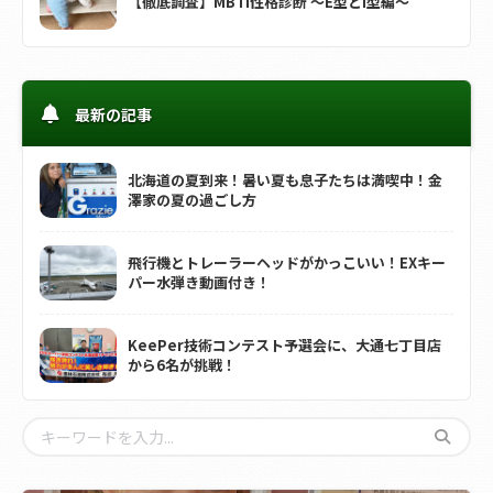
【徹底調査】MBTI性格診断 ～E型とI型編～
最新の記事
北海道の夏到来！暑い夏も息子たちは満喫中！金
澤家の夏の過ごし方
飛行機とトレーラーヘッドがかっこいい！EXキー
パー水弾き動画付き！
KeePer技術コンテスト予選会に、大通七丁目店
から6名が挑戦！