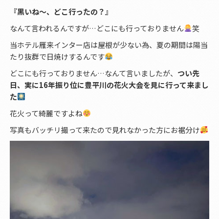
『黒いね〜、どこ行ったの？』
なんて言われるんですが…どこにも行っておりません
笑
当ホテル雁来インター店は屋根が少ない為、夏の期間は陽当
たり抜群で日焼けするんです
どこにも行っておりません…なんて言いましたが、
つい先
日、実に16年振り位に豊平川の花火大会を見に行って来まし
た
花火って綺麗ですよね
写真もバッチリ撮って来たので見れなかった方にお裾分け