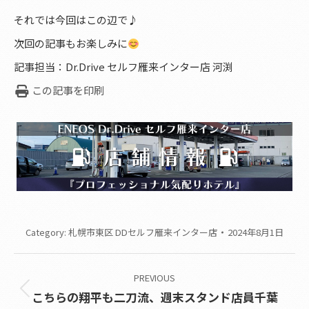
それでは今回はこの辺で♪
次回の記事もお楽しみに
記事担当：Dr.Drive セルフ雁来インター店 河渕
この記事を印刷
Category:
札幌市東区 DDセルフ雁来インター店
2024年8月1日
Post
PREVIOUS
navigation
Previous
こちらの翔平も二刀流、週末スタンド店員千葉