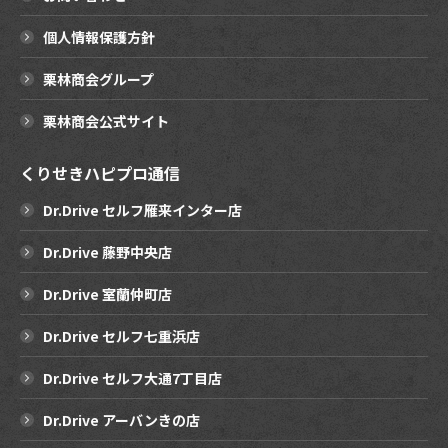
個人情報保護方針
栗林商会グループ
栗林商会公式サイト
くりせきハピプロ通信
Dr.Drive セルフ雁来インター店
Dr.Drive 藤野中央店
Dr.Drive 室蘭仲町店
Dr.Drive セルフ七重浜店
Dr.Drive セルフ大通7丁目店
Dr.Drive アーバンきの店