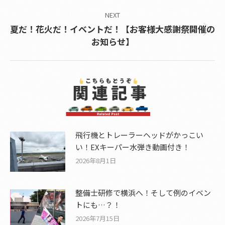
post:
NEXT
夏だ！花火だ！イベントだ！【お客様大感謝祭開催の
Next
お知らせ】
post:
飛行機とトレーラーヘッドがかっこい
い！EXキーパー水弾き動画付き！
2026年8月1日
整備士研修で横浜へ！そして例のイベン
トにも…？！
2026年7月15日