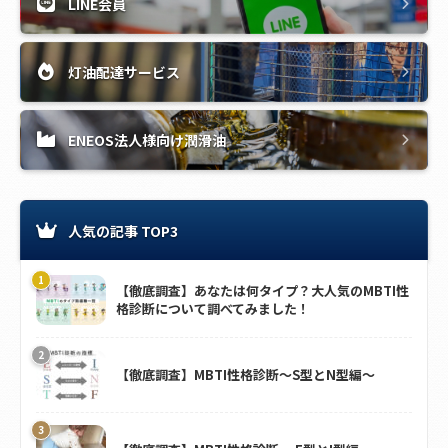
LINE会員
灯油配達サービス
ENEOS法人様向け潤滑油
人気の記事 TOP3
【徹底調査】あなたは何タイプ？大人気のMBTI性
格診断について調べてみました！
【徹底調査】MBTI性格診断～S型とN型編～