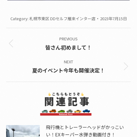
Category:
札幌市東区 DDセルフ雁来インター店
2023年7月15日
Post
PREVIOUS
navigation
Previous
皆さん初めまして！
post:
NEXT
Next
夏のイベント今年も開催決定！
post:
飛行機とトレーラーヘッドがかっこい
い！EXキーパー水弾き動画付き！