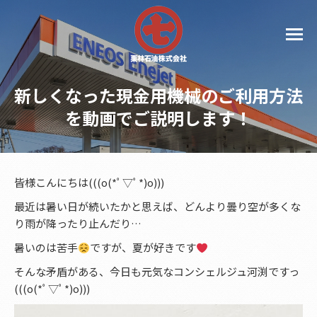
新しくなった現金用機械のご利用方法
を動画でご説明します！
皆様こんにちは(((o(*ﾟ▽ﾟ*)o)))
最近は暑い日が続いたかと思えば、どんより曇り空が多くな
り雨が降ったり止んだり…
暑いのは苦手
ですが、夏が好きです
そんな矛盾がある、今日も元気なコンシェルジュ河渕ですっ
(((o(*ﾟ▽ﾟ*)o)))