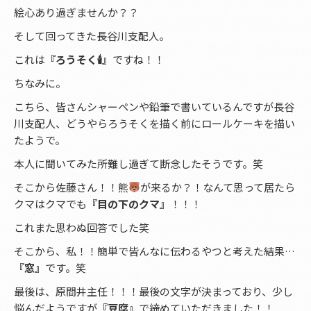
絵心あり過ぎませんか？？
そして回ってきた長谷川支配人。
これは
『ろうそく🕯』
ですね！！
ちなみに。
こちら、皆さんシャーペンや鉛筆で書いているんですが長谷
川支配人、どうやらろうそくを描く前にロールケーキを描い
たようで。
本人に聞いてみた所難し過ぎて断念したそうです。笑
そこから佐藤さん！！熊
が来るか？！なんて思って居たら
クマはクマでも
『目の下のクマ』
！！！
これまた思わぬ回答でした笑
そこから、私！！簡単で皆んなに伝わるやつと考えた結果…
『窓』
です。笑
最後は、原間井主任！！！最後の文字が決まっており、少し
悩んだようですが
『豆腐』
で締めていただきました！！