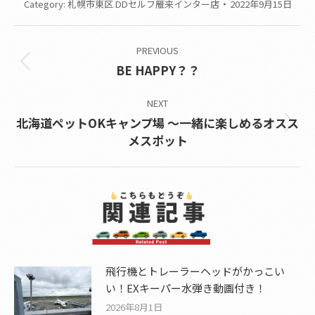
Category:
札幌市東区 DDセルフ雁来インター店
2022年9月15日
Post
PREVIOUS
navigation
Previous
BE HAPPY？？
post:
NEXT
北海道ペットOKキャンプ場 ～一緒に楽しめるオスス
Next
メスポット
post:
飛行機とトレーラーヘッドがかっこい
い！EXキーパー水弾き動画付き！
2026年8月1日