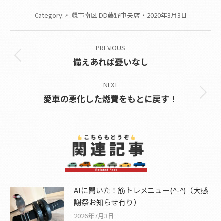
Category:
札幌市南区 DD藤野中央店
2020年3月3日
Post
PREVIOUS
navigation
Previous
備えあれば憂いなし
post:
NEXT
Next
愛車の悪化した燃費をもとに戻す！
post:
AIに聞いた！筋トレメニュー(^-^)（大感
謝祭お知らせ有り）
2026年7月3日