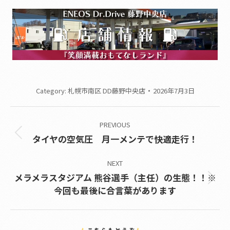
Category:
札幌市南区 DD藤野中央店
2026年7月3日
Post
PREVIOUS
navigation
Previous
タイヤの空気圧 月一メンテで快適走行！
post:
NEXT
メラメラスタジアム 熊谷選手（主任）の生態！！※
Next
今回も最後に合言葉があります
post: