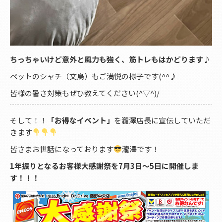
ちっちゃいけど意外と風力も強く、筋トレもはかどります♪
ペットのシャチ（文鳥）もご満悦の様子です(^^♪
皆様の暑さ対策もぜひ教えてください(^▽^)/
そして！！
「お得なイベント」
を瀧澤店長に宣伝していただ
きます
皆さまお世話になっております
瀧澤です！
1年振りとなるお客様大感謝祭を7月3日～5日に開催しま
す！！！