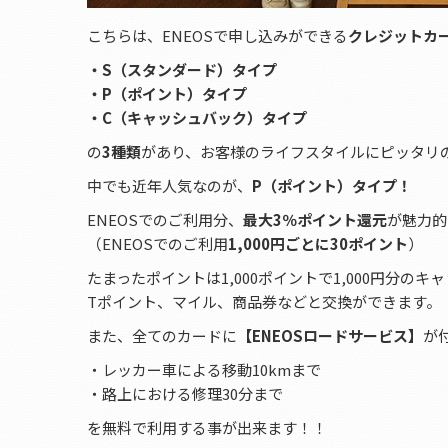
こちらは、ENEOSで申し込みができる
クレジットカ
・S（スタンダード）タイプ
・P（ポイント）タイプ
・C（キャッシュバック）タイプ
の
3種類
があり、お客様のライフスタイルにピッタリ
中でも近年人気なのが、
P（ポイント）タイプ！
ENEOSでのご利用分、
最大3％ポイント還元
が魅力的
（ENEOSでのご利用
1,000円ごとに30ポイント
）
たまったポイントは1,000ポイントで1,000円分のキ
Tポイント、マイル、商品券などと交換ができます。
また、全てのカードに
【ENEOSロードサービス】
が
・レッカー車による移動10kmまで
・路上における修理30分まで
を無料で利用する事が出来ます！！