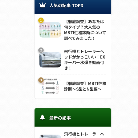
人気の記事 TOP3
【徹底調査】あなたは
何タイプ？大人気の
MBTI性格診断について
調べてみました！
飛行機とトレーラーヘ
ッドがかっこいい！EX
キーパー水弾き動画付
き！
【徹底調査】MBTI性格
診断～S型とN型編～
最新の記事
飛行機とトレーラーヘ