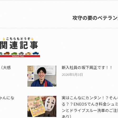
攻守の要のベテラン
Next
post:
)（大感
新入社員の坂下周正です！！
2026年5月3日
ゃんにな
実はこんなにカンタン！？そん
る？？ENEOSでんき料金シュ
ンとドライブスルー洗車のご注
あり）