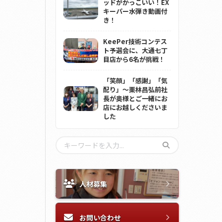
ッドがかっこいい！EX
キーパー水弾き動画付
き！
KeePer技術コンテス
ト予選会に、大通七丁
目店から6名が挑戦！
「笑顔」「感謝」「気
配り」～栗林昌弘前社
長が奥様とご一緒にお
店にお越しくださいま
した
人材募集
お問い合わせ