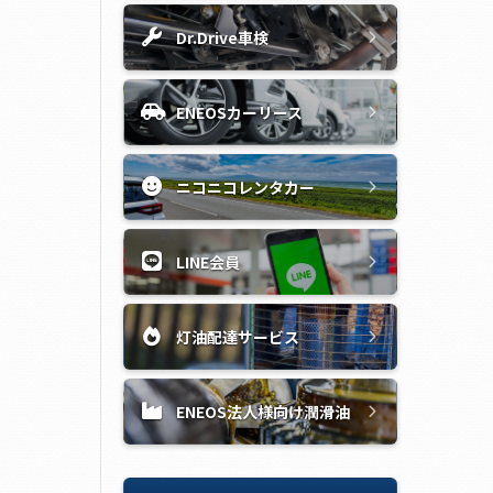
Dr.Drive車検
ENEOSカーリース
ニコニコレンタカー
LINE会員
灯油配達サービス
ENEOS法人様向け潤滑油