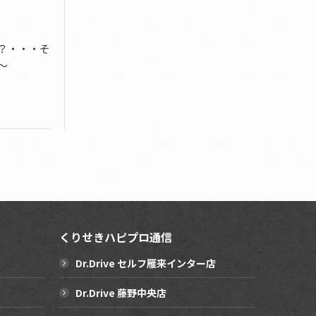
？・・・そ
～
くりせきハピプロ通信
Dr.Drive セルフ雁来インター店
Dr.Drive 藤野中央店