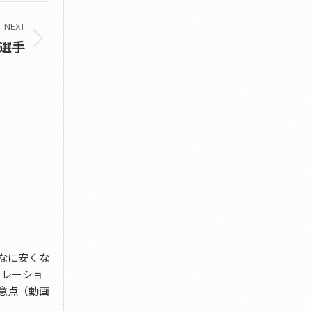
NEXT
選手
なに安くな
ミレーショ
意点（動画