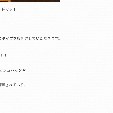
ード
です！
のタイプを診断させていただきます。
！！
ャッシュバックや
付帯されており、