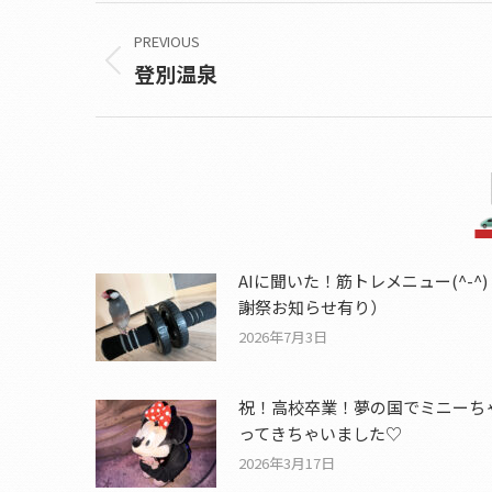
Post
PREVIOUS
navigation
登別温泉
Previous
post:
AIに聞いた！筋トレメニュー(^-^
謝祭お知らせ有り）
2026年7月3日
祝！高校卒業！夢の国でミニーち
ってきちゃいました♡
2026年3月17日