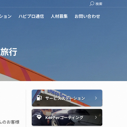
Search:
検索
ション
ハピプロ通信
人材募集
お問い合わせ
員旅行
サービスステーション
KeePerコーティング
んのお客様