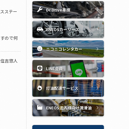
Dr.Drive車検
スステー
ENEOSカーリース
ますので何
ニコニコレンタカー
私住吉悠人
LINE会員
灯油配達サービス
ENEOS法人様向け潤滑油