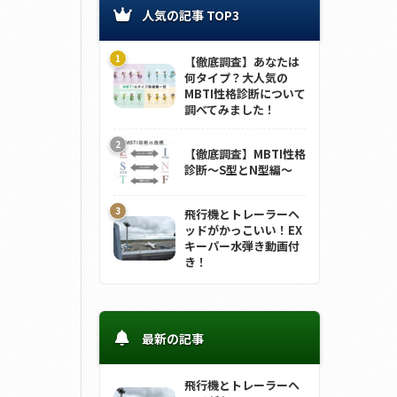
人気の記事 TOP3
【徹底調査】あなたは
何タイプ？大人気の
MBTI性格診断について
調べてみました！
【徹底調査】MBTI性格
診断～S型とN型編～
飛行機とトレーラーヘ
ッドがかっこいい！EX
キーパー水弾き動画付
き！
最新の記事
飛行機とトレーラーヘ