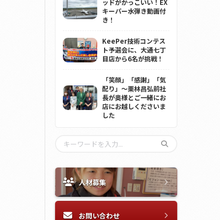
ッドがかっこいい！EX
キーパー水弾き動画付
き！
KeePer技術コンテス
ト予選会に、大通七丁
目店から6名が挑戦！
「笑顔」「感謝」「気
配り」～栗林昌弘前社
長が奥様とご一緒にお
店にお越しくださいま
した
人材募集
お問い合わせ