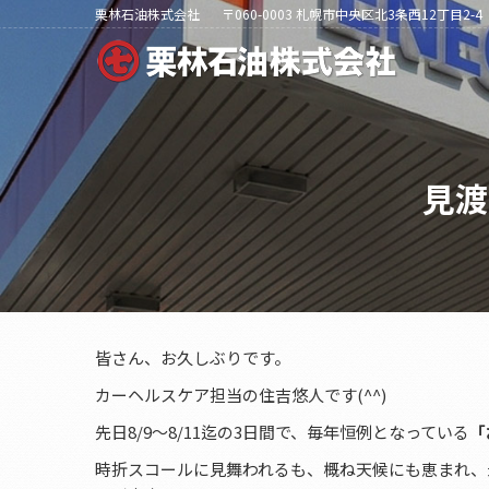
栗林石油株式会社
〒060-0003 札幌市中央区北3条西12丁目2-4
見渡
皆さん、お久しぶりです。
カーヘルスケア担当の住吉悠人です(^^)
先日8/9〜8/11迄の3日間で、毎年恒例となっている
「
時折スコールに見舞われるも、概ね天候にも恵まれ、