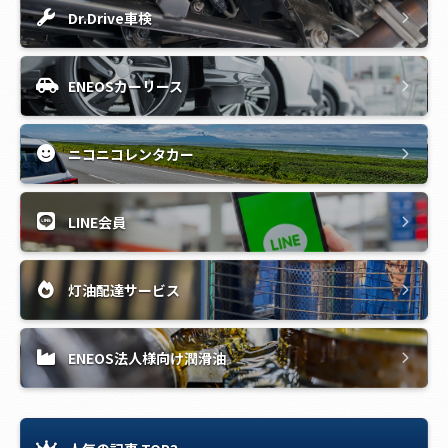
Dr.Drive車検
ENEOSカーリース
ニコニコレンタカー
LINE会員
灯油配達サービス
ENEOS法人様向け潤滑油