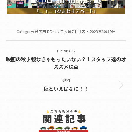
Category:
帯広市 DDセルフ大通7丁目店
2023年10月9日
Post
PREVIOUS
navigation
映画の秋♪観なきゃもったいない？！スタッフ達のオ
Previous
ススメ映画
post:
NEXT
Next
秋といえばなに！！
post: