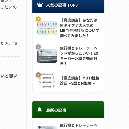
人気の記事 TOP3
したいの
【徹底調査】あなたは
何タイプ？大人気の
MBTI性格診断について
調べてみました！
った方、泣
飛行機とトレーラーヘ
ッドがかっこいい！EX
キーパー水弾き動画付
き！
たいと思い
【徹底調査】MBTI性格
診断～S型とN型編～
最新の記事
飛行機とトレーラーヘ