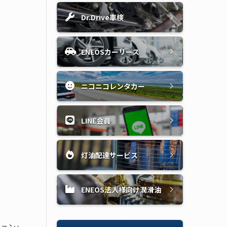
Dr.Drive車検
ENEOSカーリース
ニコニコレンタカー
LINE会員
灯油配達サービス
ENEOS法人様向け潤滑油
ション」