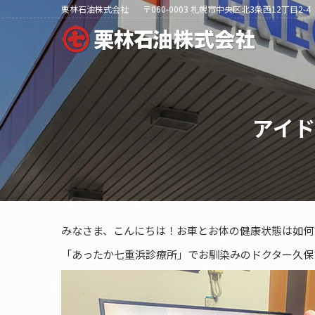
栗林石油株式会社
〒060-0003 札幌市中央区北3条西12丁目2-4
アイ
みなさま、こんにちは！お車とお体の健康状態は如何
「あったか七重浜診療所」でお馴染みのドクター久保