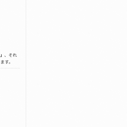
」
、それ
します。