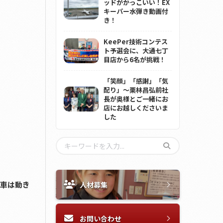
ッドがかっこいい！EX
キーパー水弾き動画付
き！
KeePer技術コンテス
ト予選会に、大通七丁
目店から6名が挑戦！
「笑顔」「感謝」「気
配り」～栗林昌弘前社
長が奥様とご一緒にお
店にお越しくださいま
した
と車は動き
人材募集
お問い合わせ