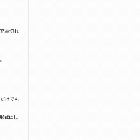
に充電切れ
。
ただけでも
形式にし