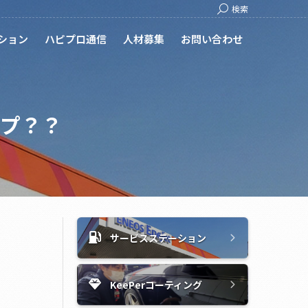
Search:
検索
ション
ハピプロ通信
人材募集
お問い合わせ
プ？？
サービスステーション
KeePerコーティング