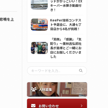
ッドがかっこいい！EX
キーパー水弾き動画付
き！
悲鳴を上
KeePer技術コンテス
ト予選会に、大通七丁
目店から6名が挑戦！
「笑顔」「感謝」「気
配り」～栗林昌弘前社
長が奥様とご一緒にお
店にお越しくださいま
した
人材募集
お問い合わせ