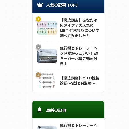
人気の記事 TOP3
【徹底調査】あなたは
何タイプ？大人気の
MBTI性格診断について
調べてみました！
飛行機とトレーラーヘ
ッドがかっこいい！EX
キーパー水弾き動画付
き！
【徹底調査】MBTI性格
診断～S型とN型編～
最新の記事
飛行機とトレーラーヘ