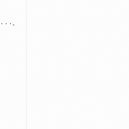
ゞ
・・・。