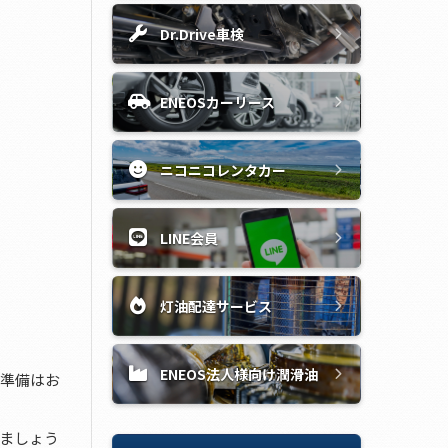
Dr.Drive車検
ENEOSカーリース
ニコニコレンタカー
LINE会員
灯油配達サービス
ENEOS法人様向け潤滑油
の準備はお
ましょう