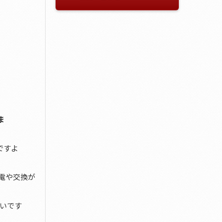
ま
ですよ
電や交換が
いです