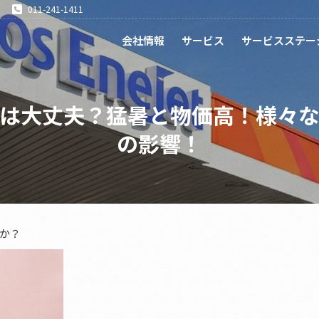
011-241-1411
会社情報
サービス
サービスステー
は大丈夫？猛暑と物価高！様々
の影響！
か？