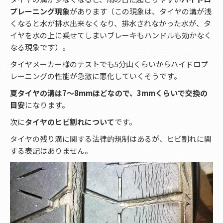
プレーニング現象
があります（この現象は、タイヤの溝が浅
くなると水が排水出来なくなり、排水されなかった水が、タ
イヤを水の上に乗せてしまいブレーキもハンドルも効かなく
なる現象です）。
タイヤメーカー様のテストでも5分山くらいからハイドロプ
レーニングの性能が急激に悪化していくそうです。
夏タイヤの溝は7〜8mmほどなので、3mmくらいで交換の
目安
になります。
次に
タイヤのヒビ割れについて
です。
タイヤの残り溝に関する法律的規制はあるが、ヒビ割れに関
する表記はありません。