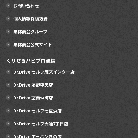
お問い合わせ
個人情報保護方針
栗林商会グループ
栗林商会公式サイト
くりせきハピプロ通信
Dr.Drive セルフ雁来インター店
Dr.Drive 藤野中央店
Dr.Drive 室蘭仲町店
Dr.Drive セルフ七重浜店
Dr.Drive セルフ大通7丁目店
Dr.Drive アーバンきの店