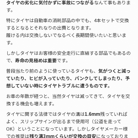
タイヤの劣化に気付かずに事故につながる
なんて事もありま
す。
特にタイヤは自動車の消耗部品の中でも、4本セットで交換
するとなるとそれなりの出費となります。
履ける内は交換しないでなるべく長期間使いたいと思いま
す。
しかしタイヤはお客様の安全走行に直結する部品でもあるの
で、
寿命の見極めは重要
です。
普段当たり前のように使っているタイヤも、
気がつくと減っ
ていたり、ヒビが入っていたり、パンクしてしまったり、予
想していない時にタイヤトラブルに遭うものです。
お車の年数が経つと、当然タイヤは減ってきて、タイヤを交
換する機会も増えます。
タイヤに関する法律ではタイヤの溝は
1.6mm
残っていれば
よく、スリップサインが出るまで使用可（公道を走って
OK）ということになっています。しかしタイヤメーカー様
での推奨は
残り溝3mmくらいが交換の目安
になっておりま