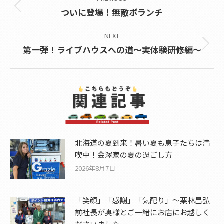
navigation
Previous
ついに登場！無敵ボランチ
post:
NEXT
Next
第一弾！ライブハウスへの道～実体験研修編～
post:
北海道の夏到来！暑い夏も息子たちは満
喫中！金澤家の夏の過ごし方
2026年8月7日
「笑顔」「感謝」「気配り」～栗林昌弘
前社長が奥様とご一緒にお店にお越しく