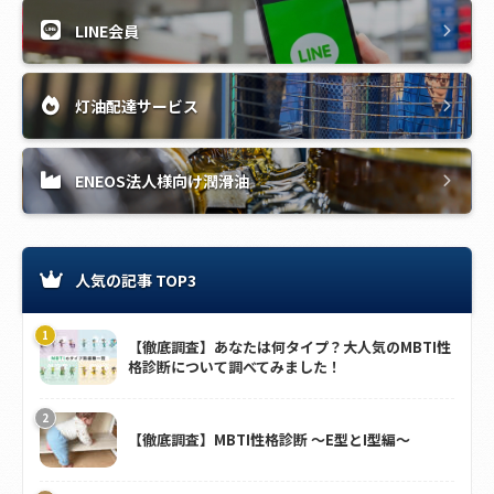
LINE会員
灯油配達サービス
ENEOS法人様向け潤滑油
人気の記事 TOP3
【徹底調査】あなたは何タイプ？大人気のMBTI性
格診断について調べてみました！
【徹底調査】MBTI性格診断 ～E型とI型編～