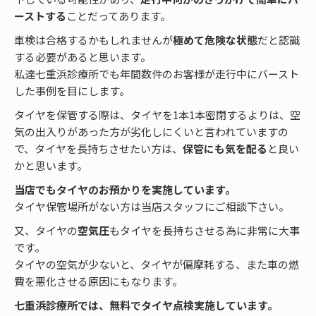
ーストする
ことだってあります。
車検は合格するかもしれませんが
極めて危険な状態
だと認識
する必要があると思います。
私達七重浜診療所でも年間数件のお客様が走行中にバースト
した事例を目にします。
タイヤを保管する際は、タイヤを1本1本密閉するよりは、空
気の出入りがあった方が劣化しにくいと言われていますの
で、タイヤを長持ちさせたい方は、
保管にも気を配る
と良い
かと思います。
当店でもタイヤのお預かりを実施しています。
タイヤ保管場所がない方は当店スタッフにご相談下さい。
又、タイヤの
空気圧
もタイヤを長持ちさせる為に非常に大事
です。
タイヤの空気が少ないと、タイヤが偏摩耗する、また車の燃
費を悪化させる原因にもなります。
七重浜診療所では、無料でタイヤ点検実施しています。