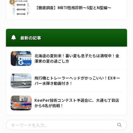
【徹底調査】MBTI性格診断～S型とN型編～
最新の記事
北海道の夏到来！暑い夏も息子たちは満喫中！金
澤家の夏の過ごし方
飛行機とトレーラーヘッドがかっこいい！EXキー
パー水弾き動画付き！
KeePer技術コンテスト予選会に、大通七丁目店
から6名が挑戦！