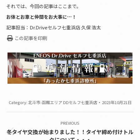
それでは、今回の記事はここまで。
お体とお車と仲間をお大事に…！
記事担当：Dr.Driveセルフ七重浜店 久保 浩太
この記事を印刷
Category:
北斗市-函館エリア DDセルフ七重浜店
2023年10月21日
Post
PREVIOUS
navigation
冬タイヤ交換が始まりました！！タイヤ締め付けトル
Previous
クについて・・・