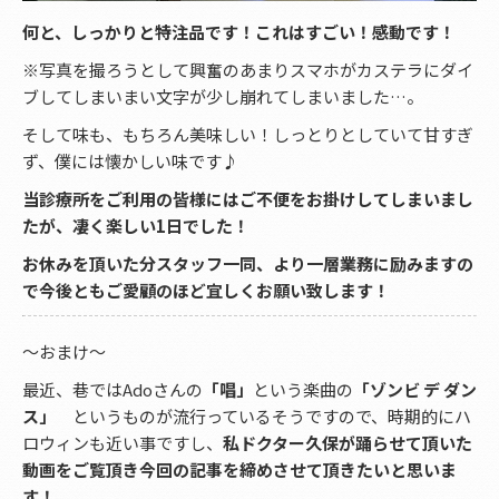
何と、しっかりと特注品です！これはすごい！感動です！
※写真を撮ろうとして興奮のあまりスマホがカステラにダイ
ブしてしまいまい文字が少し崩れてしまいました…。
そして味も、もちろん美味しい！しっとりとしていて甘すぎ
ず、僕には懐かしい味です♪
当診療所をご利用の皆様にはご不便をお掛けしてしまいまし
たが、凄く楽しい1日でした！
お休みを頂いた分スタッフ一同、より一層業務に励みますの
で今後ともご愛顧のほど宜しくお願い致します！
～おまけ～
最近、巷ではAdoさんの
「唱」
という楽曲の
「ゾンビ デ ダン
ス」
というものが流行っているそうですので、時期的にハ
ロウィンも近い事ですし、
私ドクター久保が踊らせて頂いた
動画をご覧頂き今回の記事を締めさせて頂きたいと思いま
す！