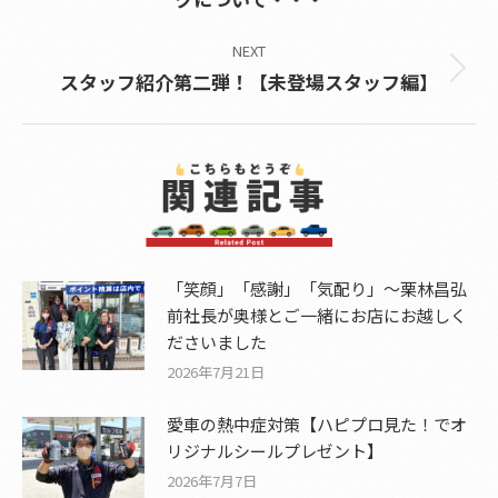
post:
NEXT
Next
スタッフ紹介第二弾！【未登場スタッフ編】
post:
「笑顔」「感謝」「気配り」～栗林昌弘
前社長が奥様とご一緒にお店にお越しく
ださいました
2026年7月21日
愛車の熱中症対策【ハピプロ見た！でオ
リジナルシールプレゼント】
2026年7月7日