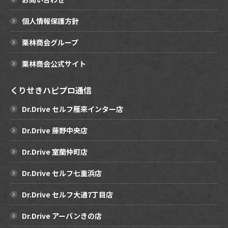
個人情報保護方針
栗林商会グループ
栗林商会公式サイト
くりせきハピプロ通信
Dr.Drive セルフ雁来インター店
Dr.Drive 藤野中央店
Dr.Drive 室蘭仲町店
Dr.Drive セルフ七重浜店
Dr.Drive セルフ大通7丁目店
Dr.Drive アーバンきの店