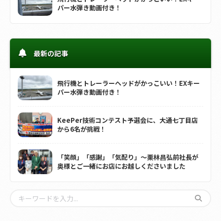
パー水弾き動画付き！
最新の記事
飛行機とトレーラーヘッドがかっこいい！EXキー
パー水弾き動画付き！
KeePer技術コンテスト予選会に、大通七丁目店
から6名が挑戦！
「笑顔」「感謝」「気配り」～栗林昌弘前社長が
奥様とご一緒にお店にお越しくださいました