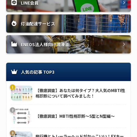
LINE会員
灯油配達サービス
ENEOS法人様向け潤滑油
人気の記事 TOP3
【徹底調査】あなたは何タイプ？大人気のMBTI性
格診断について調べてみました！
【徹底調査】MBTI性格診断～S型とN型編～
飛行機とトレーラーヘッドがかっこいい！EXキー