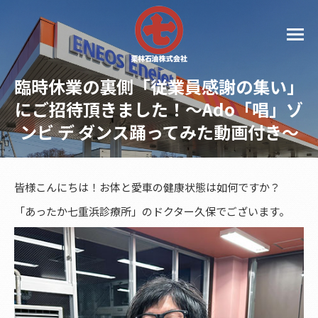
臨時休業の裏側「従業員感謝の集い」
にご招待頂きました！〜Ado「唱」ゾ
ンビ デ ダンス踊ってみた動画付き〜
皆様こんにちは！お体と愛車の健康状態は如何ですか？
「あったか七重浜診療所」のドクター久保でございます。