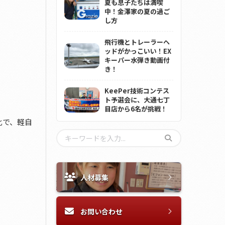
夏も息子たちは満喫
中！金澤家の夏の過ご
し方
飛行機とトレーラーヘ
ッドがかっこいい！EX
キーパー水弾き動画付
き！
KeePer技術コンテス
ト予選会に、大通七丁
目店から6名が挑戦！
対比で、軽自
人材募集
お問い合わせ