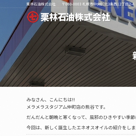
栗林石油株式会社
〒060-0003 札幌市中央区北3条西12丁目2-4
みなさん、こんにちは!!
メラメラスタジアム仲町店の熊谷です。
だんだんと朝晩と寒くなって、風邪のひきやすい季節
今回は、新しく誕生したエネオスオイルの紹介をしま