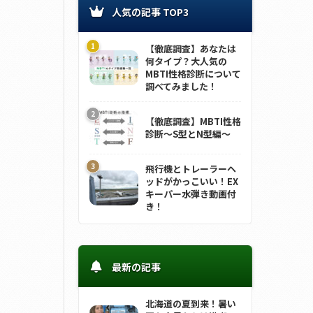
人気の記事 TOP3
【徹底調査】あなたは
何タイプ？大人気の
MBTI性格診断について
調べてみました！
【徹底調査】MBTI性格
診断～S型とN型編～
飛行機とトレーラーヘ
ッドがかっこいい！EX
キーパー水弾き動画付
き！
最新の記事
北海道の夏到来！暑い