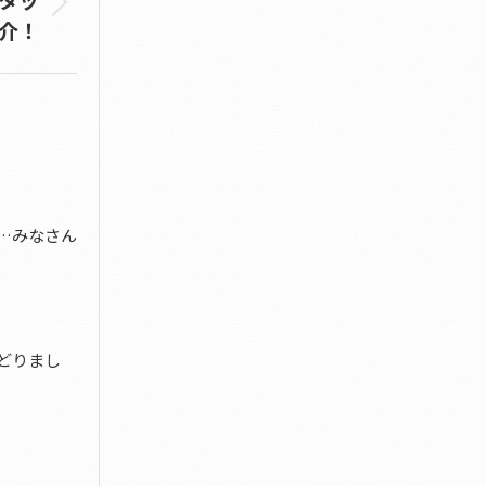
介！
…みなさん
どりまし