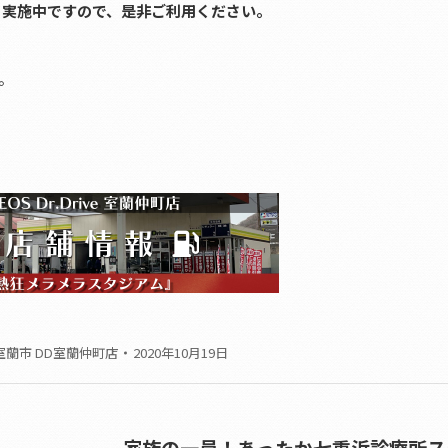
も実施中ですので、是非ご利用ください。
。
室蘭市 DD室蘭仲町店
2020年10月19日
家族の一員！あったか七重浜診療所ス