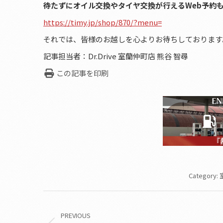
待たずにオイル交換やタイヤ交換が行えるWeb予約
https://timy.jp/shop/870/?menu=
それでは、皆様のお越しを心よりお待ちしております
記事担当者：Dr.Drive 室蘭仲町店 熊谷 智尋
この記事を印刷
Category:
Post
navigation
PREVIOUS