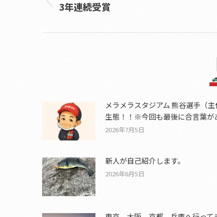
3年連続受賞
Previous
post:
メラメラスタジアム 熊谷選手（主
生態！！※今回も最後に合言葉が
2026年7月5日
新人が自己紹介します。
2026年6月5日
東京、大阪、京都、兵庫へ行って