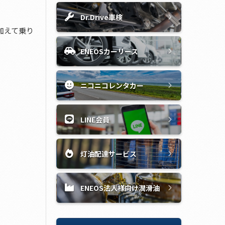
Dr.Drive車検
に加えて乗り
ENEOSカーリース
ニコニコレンタカー
LINE会員
灯油配達サービス
ENEOS法人様向け潤滑油