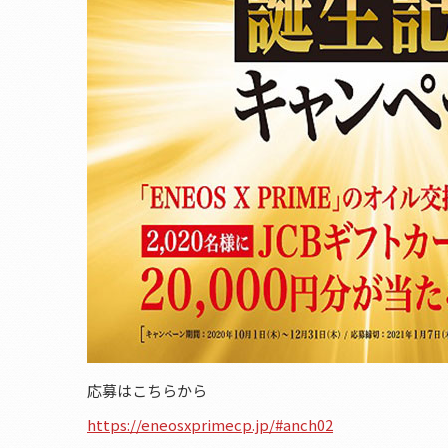
応募はこちらから
https://eneosxprimecp.jp/#anch02