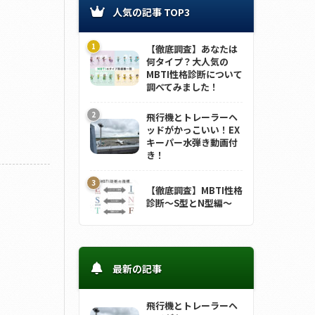
人気の記事 TOP3
【徹底調査】あなたは
何タイプ？大人気の
MBTI性格診断について
調べてみました！
飛行機とトレーラーヘ
ッドがかっこいい！EX
キーパー水弾き動画付
き！
【徹底調査】MBTI性格
診断～S型とN型編～
最新の記事
飛行機とトレーラーヘ