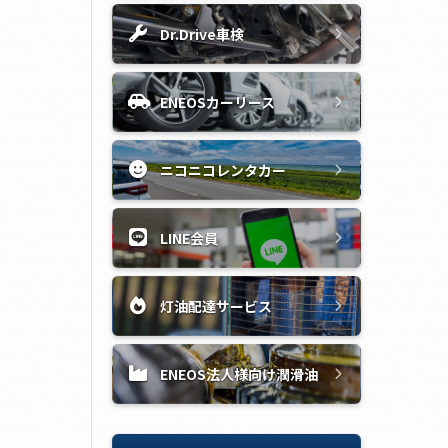
Dr.Drive車検
ENEOSカーリース
ニコニコレンタカー
LINE会員
灯油配達サービス
ENEOS法人様向け潤滑油