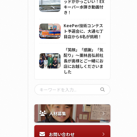
ッドがかっこいい！EX
キーパー水弾き動画付
き！
KeePer技術コンテス
ト予選会に、大通七丁
目店から6名が挑戦！
「笑顔」「感謝」「気
配り」～栗林昌弘前社
長が奥様とご一緒にお
店にお越しくださいま
した
人材募集
お問い合わせ