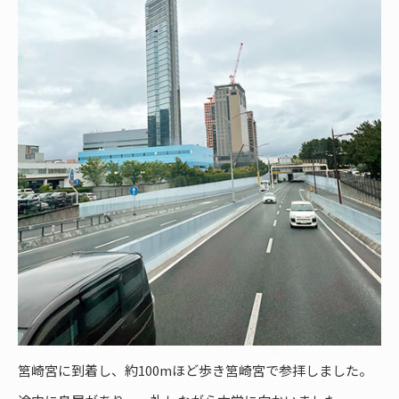
筥崎宮に到着し、約100mほど歩き筥崎宮で参拝しました。