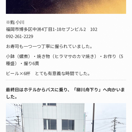
※鮨 小川
福岡市博多区中洲4丁目1-18セブンビル2 102
092-261-2229
お寿司も一つ一つ丁寧に握られていました。
小鉢（螺煮）・焼き物（ヒラマサのカマ焼き）・お作り（5
種盛）・握り6貫
ビール×6杯 とても有意義な時間でした。
最終日はホテルからバスに乗り、「柳川舟下り」へ向かいま
した。