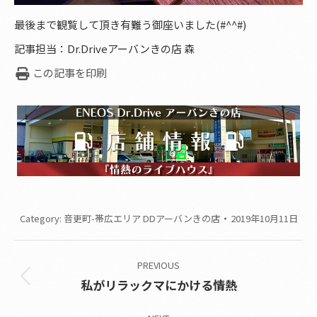
最後まで観覧して頂き有難う御座いました(#^^#)
記事担当：Dr.Driveアーバンきの店 森
この記事を印刷
Category:
音更町-帯広エリア DDアーバンきの店
2019年10月11日
Post
PREVIOUS
navigation
Previous
私がリラックマにかける情熱
post: