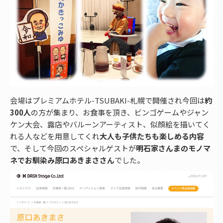
会場はプレミアムホテル-TSUBAKI-札幌で開催され今回は
約
300人
の方が集まり、お食事を頂き、ビンゴゲームやジャン
ケン大会、露店やバルーンアーティスト、似顔絵を描いてく
れる人などを用意してくれ
大人も子供たちも楽しめる内容
で、そして今回のスペシャルゲストが
明石家さんまのモノマ
ネでお馴染み原口あきまささん
でした。