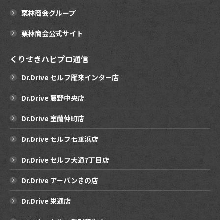
栗林商会グループ
栗林商会公式サイト
くりせきハピプロ通信
Dr.Drive セルフ雁来インター店
Dr.Drive 藤野中央店
Dr.Drive 室蘭仲町店
Dr.Drive セルフ七重浜店
Dr.Drive セルフ大通7丁目店
Dr.Drive アーバンきの店
Dr.Drive 栄通店