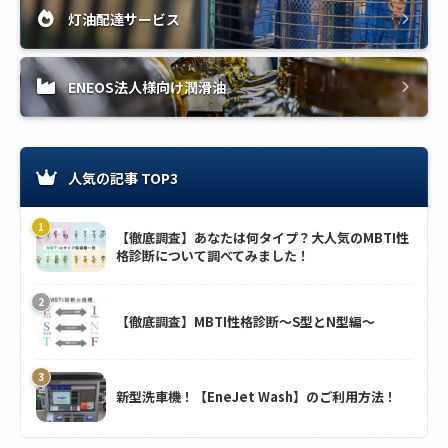
灯油配達サービス
ENEOS法人様向け潤滑油
人気の記事 TOP3
【徹底調査】あなたは何タイプ？大人気のMBTI性
格診断について調べてみました！
【徹底調査】MBTI性格診断～S型とN型編～
新型洗車機！【EneJet Wash】のご利用方法！