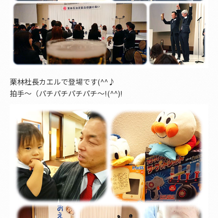
栗林社長カエルで登場です(^^♪
拍手～（パチパチパチパチ～!(^^)!