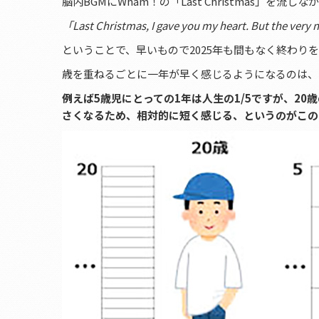
脳内BGMにWham！の「Last Christmas」を
「Last Christmas, I gave you my heart. But the ver
ということで、早いもので2025年も間もなく終わり
歳を重ねるごとに一年が早く感じるようになるのは、
例えば5歳児にとっての1年は人生の1/5ですが、20
さくなるため、相対的に短く感じる、というのがこの