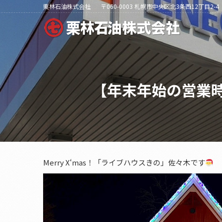
栗林石油株式会社
〒060-0003 札幌市中央区北3条西12丁目2-4
【年末年始の営業時
Merry X‘mas！「ライブハウスきの」佐々木です