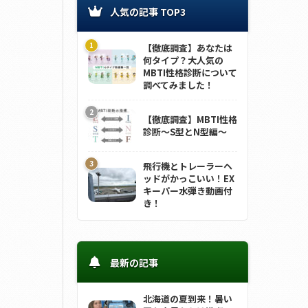
人気の記事 TOP3
【徹底調査】あなたは
何タイプ？大人気の
MBTI性格診断について
調べてみました！
【徹底調査】MBTI性格
診断～S型とN型編～
飛行機とトレーラーヘ
ッドがかっこいい！EX
キーパー水弾き動画付
き！
最新の記事
北海道の夏到来！暑い