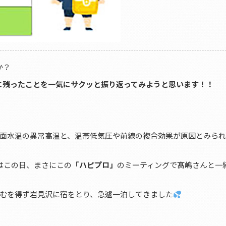
か？
象に残ったことを一気にサクッと振り返ってみようと思います！！
面水温の異常高温と、温帯低気圧や前線の複合効果が原因とみら
はこの日、まさにこの
「ハピプロ」
のミーティングで髙嶋さんと一
むを得ず岩見沢に宿をとり、急遽一泊してきました