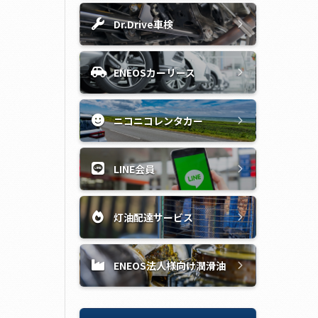
Dr.Drive車検
ENEOSカーリース
ニコニコレンタカー
LINE会員
灯油配達サービス
ENEOS法人様向け潤滑油