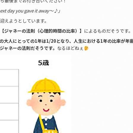
流しながら最後までお付き合いください！
y next day you gave it away～♪」
を迎えようとしています。
【ジャネーの法則（心理的時間の比率）】
によるものだそうです。
歳の大人にとっての1年は1/20となり、人生における1年の比率が年
ジャネーの法則だそうです。
なるほどねぇ