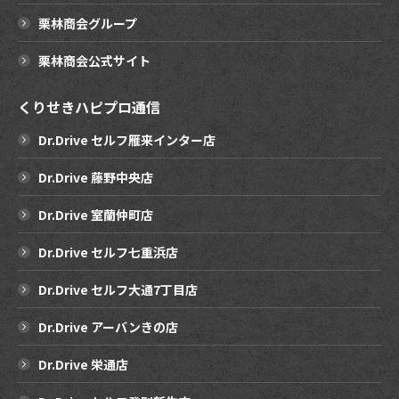
栗林商会グループ
栗林商会公式サイト
くりせきハピプロ通信
Dr.Drive セルフ雁来インター店
Dr.Drive 藤野中央店
Dr.Drive 室蘭仲町店
Dr.Drive セルフ七重浜店
Dr.Drive セルフ大通7丁目店
Dr.Drive アーバンきの店
Dr.Drive 栄通店