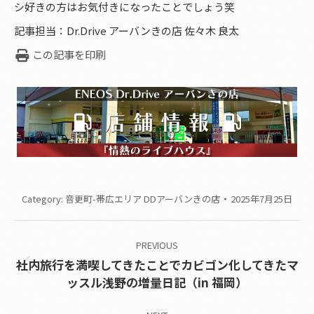
シ好きの方はお気付きになったことでしょう笑
記事担当：Dr.Drive アーバンきの店 佐々木 良太
この記事を印刷
Category:
音更町-帯広エリア DDアーバンきの店
2025年7月25日
Post
PREVIOUS
navigation
社内旅行を満喫してきたことでカビゴン化してきたマ
Previous
ッスル浅野の増量日記（in 福岡）
post: