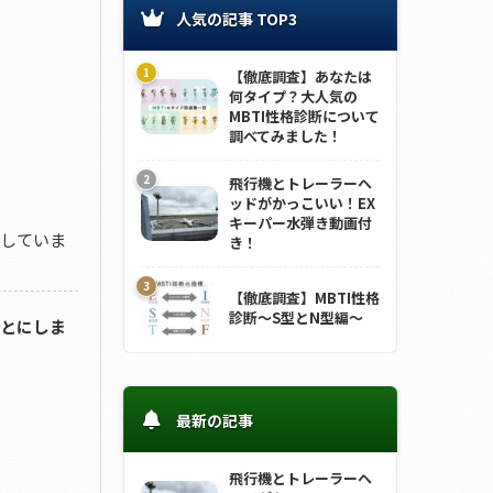
人気の記事 TOP3
【徹底調査】あなたは
何タイプ？大人気の
MBTI性格診断について
調べてみました！
飛行機とトレーラーヘ
ッドがかっこいい！EX
キーパー水弾き動画付
していま
き！
【徹底調査】MBTI性格
診断～S型とN型編～
ことにしま
最新の記事
飛行機とトレーラーヘ