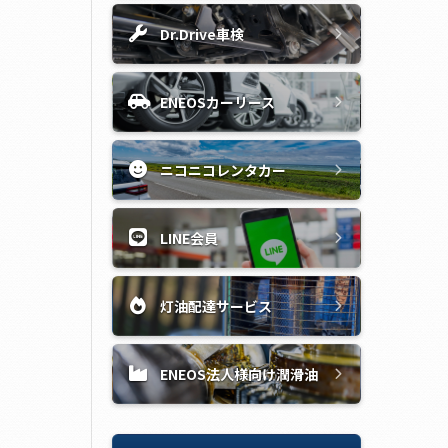
Dr.Drive車検
ENEOSカーリース
ニコニコレンタカー
LINE会員
灯油配達サービス
ENEOS法人様向け潤滑油