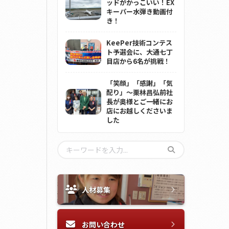
ッドがかっこいい！EX
キーパー水弾き動画付
き！
KeePer技術コンテス
ト予選会に、大通七丁
目店から6名が挑戦！
「笑顔」「感謝」「気
配り」～栗林昌弘前社
長が奥様とご一緒にお
店にお越しくださいま
した
人材募集
お問い合わせ