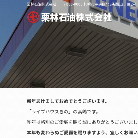
栗林石油株式会社
〒060-0003 札幌市中央区北3条西12丁目2-4
新年あけましておめでとうございます。
「ライブハウスきの」の髙嶋です。
昨年は格別のご愛顧を賜り誠にありがとうございまし
本年も変わらぬご愛顧を賜りますよう、宜しくお願い