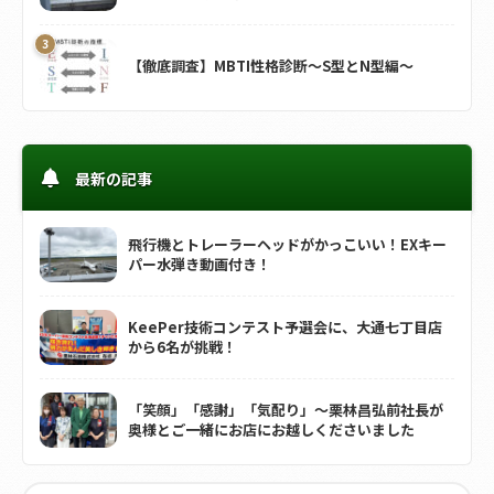
【徹底調査】MBTI性格診断～S型とN型編～
最新の記事
飛行機とトレーラーヘッドがかっこいい！EXキー
パー水弾き動画付き！
KeePer技術コンテスト予選会に、大通七丁目店
から6名が挑戦！
「笑顔」「感謝」「気配り」～栗林昌弘前社長が
奥様とご一緒にお店にお越しくださいました