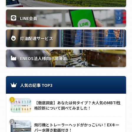
LINE会員
灯油配達サービス
ENEOS法人様向け潤滑油
人気の記事 TOP3
【徹底調査】あなたは何タイプ？大人気のMBTI性
格診断について調べてみました！
飛行機とトレーラーヘッドがかっこいい！EXキー
パー水弾き動画付き！