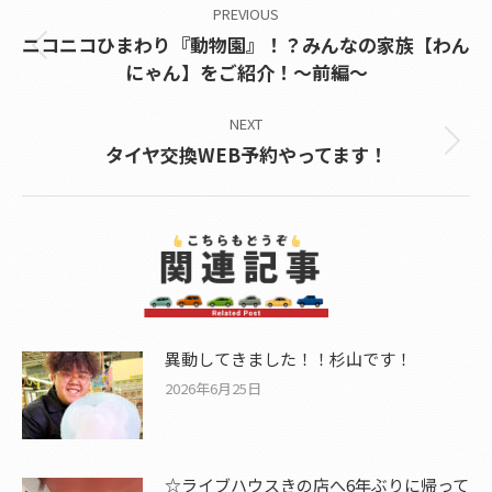
PREVIOUS
navigation
ニコニコひまわり『動物園』！？みんなの家族【わん
Previous
にゃん】をご紹介！～前編～
post:
NEXT
Next
タイヤ交換WEB予約やってます！
post:
異動してきました！！杉山です！
2026年6月25日
☆ライブハウスきの店へ6年ぶりに帰って