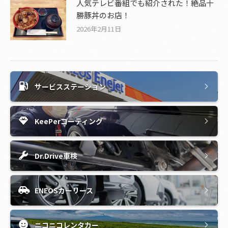
人気テレビ番組でも紹介された！絶品十
勝豚丼のお店！
2026年2月11日
サービスステーション
KeePerコーティング
Dr.Drive車検
ENEOSカーリース
ニコニコレンタカー