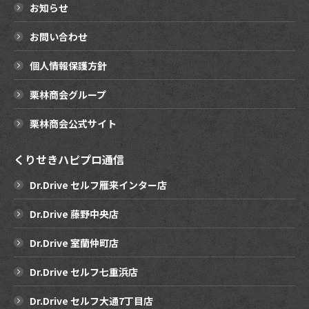
お知らせ
お問い合わせ
個人情報保護方針
栗林商会グループ
栗林商会公式サイト
くりせきハピプロ通信
Dr.Drive セルフ雁来インター店
Dr.Drive 藤野中央店
Dr.Drive 室蘭仲町店
Dr.Drive セルフ七重浜店
Dr.Drive セルフ大通7丁目店