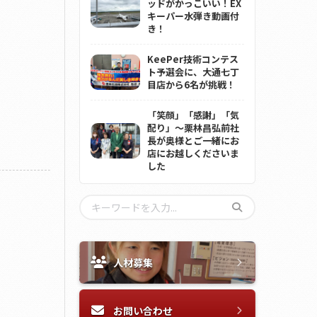
ッドがかっこいい！EX
キーパー水弾き動画付
き！
KeePer技術コンテス
ト予選会に、大通七丁
目店から6名が挑戦！
「笑顔」「感謝」「気
配り」～栗林昌弘前社
長が奥様とご一緒にお
店にお越しくださいま
した
人材募集
お問い合わせ