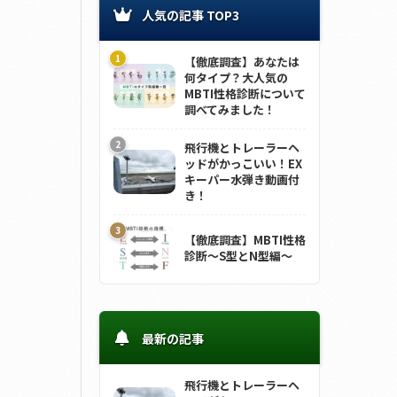
人気の記事 TOP3
【徹底調査】あなたは
何タイプ？大人気の
MBTI性格診断について
調べてみました！
飛行機とトレーラーヘ
ッドがかっこいい！EX
キーパー水弾き動画付
き！
【徹底調査】MBTI性格
診断～S型とN型編～
最新の記事
飛行機とトレーラーヘ