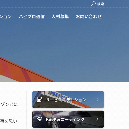
Search:
検索
ション
ハピプロ通信
人材募集
お問い合わせ
サービスステーション
ナゾンビに
KeePerコーティング
た事を思い