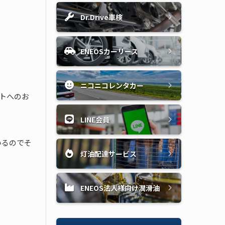
Dr.Drive車検
ENEOSカーリース
ニコニコレンタカー
トへのお
LINE会員
いるのでそ
灯油配達サービス
ENEOS法人様向け潤滑油