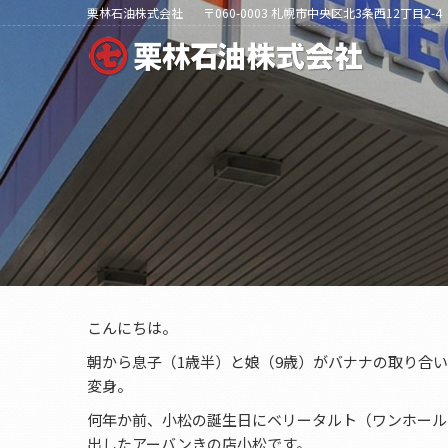
栗林石油株式会社
〒060-0003 札幌市中央区北3条西12丁目2-4
こんにちは。
朝から息子（1歳半）と娘（9歳）がバナナの取り合
変身。
何年か前、小松の誕生日にベリータルト（ワンホール
出したアーバンきの店小松です。