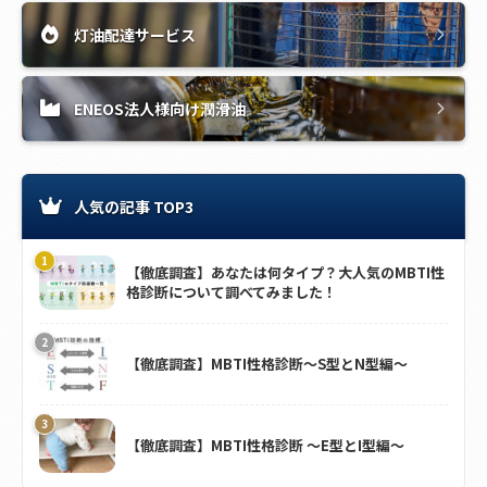
灯油配達サービス
ENEOS法人様向け潤滑油
人気の記事 TOP3
【徹底調査】あなたは何タイプ？大人気のMBTI性
格診断について調べてみました！
【徹底調査】MBTI性格診断～S型とN型編～
【徹底調査】MBTI性格診断 ～E型とI型編～