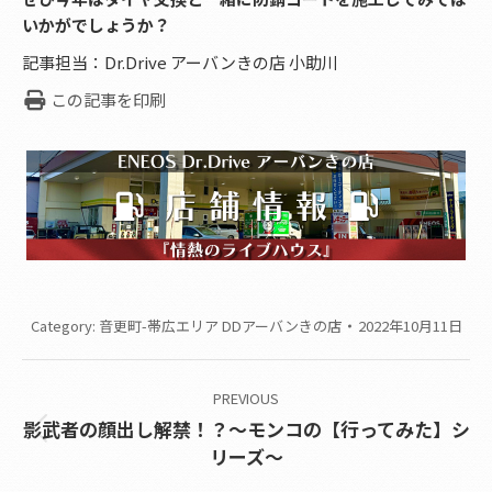
いかがでしょうか？
記事担当：Dr.Drive アーバンきの店 小助川
この記事を印刷
Category:
音更町-帯広エリア DDアーバンきの店
2022年10月11日
Post
PREVIOUS
navigation
影武者の顔出し解禁！？～モンコの【行ってみた】シ
Previous
リーズ～
post: