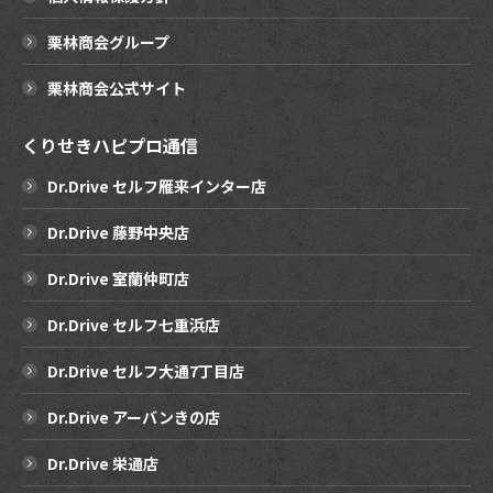
栗林商会グループ
栗林商会公式サイト
くりせきハピプロ通信
Dr.Drive セルフ雁来インター店
Dr.Drive 藤野中央店
Dr.Drive 室蘭仲町店
Dr.Drive セルフ七重浜店
Dr.Drive セルフ大通7丁目店
Dr.Drive アーバンきの店
Dr.Drive 栄通店