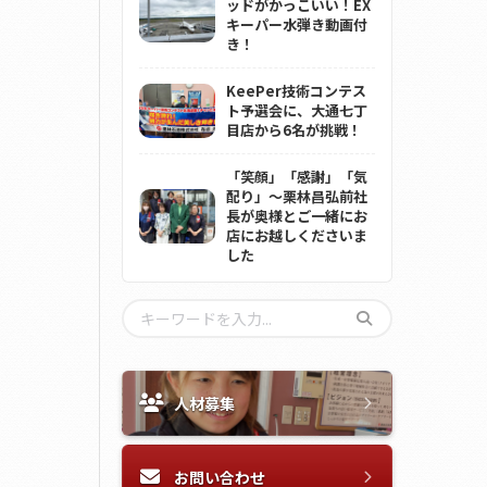
ッドがかっこいい！EX
キーパー水弾き動画付
き！
KeePer技術コンテス
ト予選会に、大通七丁
目店から6名が挑戦！
「笑顔」「感謝」「気
配り」～栗林昌弘前社
長が奥様とご一緒にお
店にお越しくださいま
した
人材募集
お問い合わせ