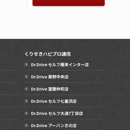
くりせきハピプロ通信
Dr.Drive セルフ雁来インター店
Dr.Drive 藤野中央店
Dr.Drive 室蘭仲町店
Dr.Drive セルフ七重浜店
Dr.Drive セルフ大通7丁目店
Dr.Drive アーバンきの店