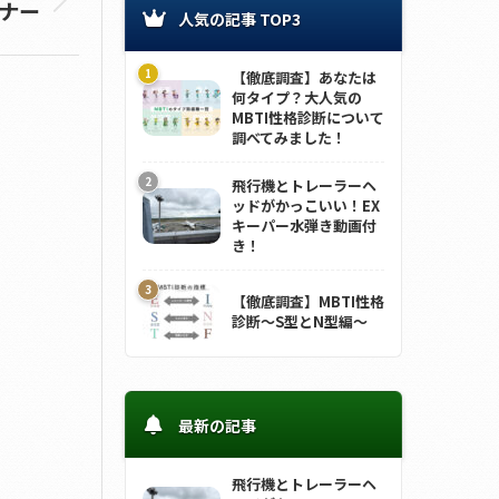
バナー
人気の記事 TOP3
【徹底調査】あなたは
何タイプ？大人気の
MBTI性格診断について
調べてみました！
飛行機とトレーラーヘ
ッドがかっこいい！EX
キーパー水弾き動画付
き！
【徹底調査】MBTI性格
診断～S型とN型編～
最新の記事
飛行機とトレーラーヘ