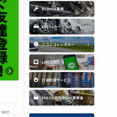
Dr.Drive車検
ENEOSカーリース
ニコニコレンタカー
LINE会員
灯油配達サービス
ENEOS法人様向け潤滑油
NEXT