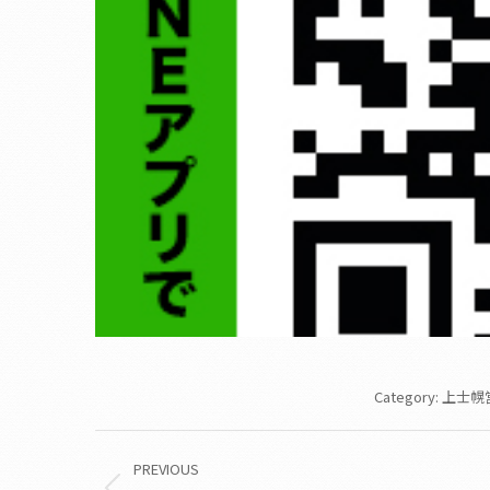
Category:
上士幌
Album
PREVIOUS
navigation