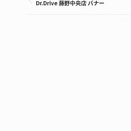
Dr.Drive 藤野中央店 バナー
Previous
album: