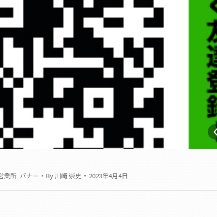
営業所_バナー
By
川崎 崇史
2023年4月4日