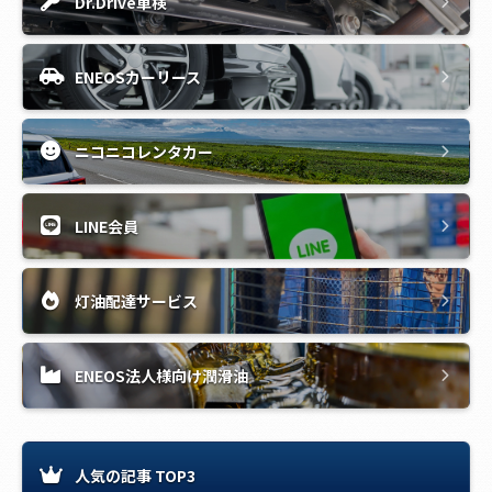
Dr.Drive車検
ENEOSカーリース
ニコニコレンタカー
LINE会員
灯油配達サービス
ENEOS法人様向け潤滑油
人気の記事 TOP3