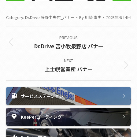
Category:
Dr.Drive 藤野中央店_バナー
By
川崎 崇史
2023年4月4日
Album
PREVIOUS
navigation
Previous
Dr.Drive 苫小牧泉野店 バナー
album:
NEXT
Next
上士幌営業所 バナー
album:
サービスステーション
KeePerコーティング