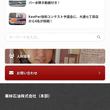
パー水弾き動画付き！
KeePer技術コンテスト予選会に、大通七丁目店
から6名が挑戦！
人材募集
お問い合わせ
栗林石油株式会社（本部）