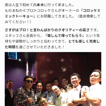
夜は人生で初めて
六本木
に行って来ました。
ものまねの≪プロ≫コロッケさんがオーナーの
『コロッケミ
ミックトーキョー』
にお邪魔してきました。（是非検索して
みてください！）
さすがはプロ！と言わんばかりのクオリティーの高さ
です。
スタッフさん全員から、
『楽しんで帰ってもらう』
という気
持ちや姿勢がしっかりと伝わってきて、
とても楽しく充実し
た時間
を過ごさせていただきました！