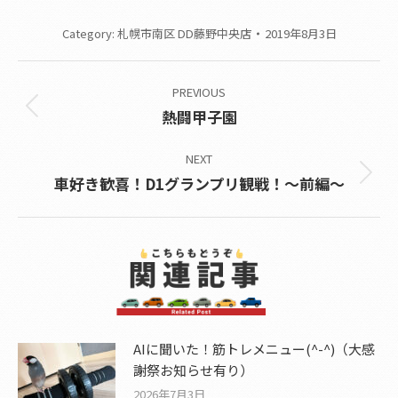
Category:
札幌市南区 DD藤野中央店
2019年8月3日
Post
PREVIOUS
navigation
Previous
熱闘甲子園
post:
NEXT
Next
車好き歓喜！D1グランプリ観戦！～前編～
post:
AIに聞いた！筋トレメニュー(^-^)（大感
謝祭お知らせ有り）
2026年7月3日