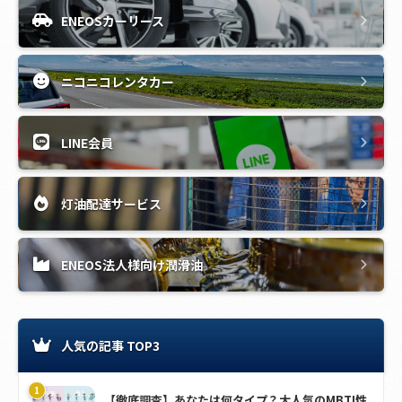
ENEOSカーリース
ニコニコレンタカー
LINE会員
灯油配達サービス
ENEOS法人様向け潤滑油
人気の記事 TOP3
【徹底調査】あなたは何タイプ？大人気のMBTI性