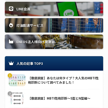
LINE会員
灯油配達サービス
ENEOS法人様向け潤滑油
人気の記事 TOP3
【徹底調査】あなたは何タイプ？大人気のMBTI性
格診断について調べてみました！
【徹底調査】MBTI性格診断～S型とN型編～