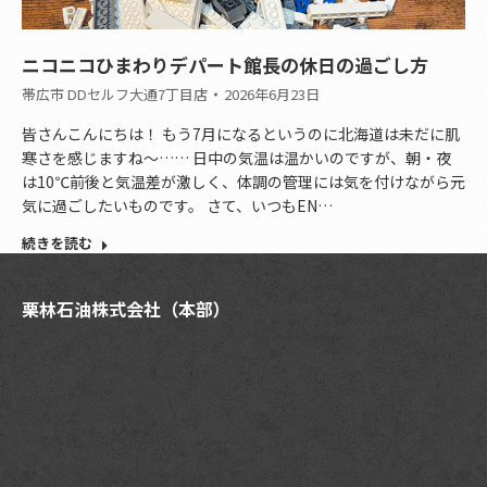
ニコニコひまわりデパート館長の休日の過ごし方
帯広市 DDセルフ大通7丁目店
2026年6月23日
皆さんこんにちは！ もう7月になるというのに北海道は未だに肌
寒さを感じますね～…… 日中の気温は温かいのですが、朝・夜
は10℃前後と気温差が激しく、体調の管理には気を付けながら元
気に過ごしたいものです。 さて、いつもEN…
続きを読む
栗林石油株式会社（本部）