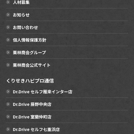
人材募集
お知らせ
お問い合わせ
個人情報保護方針
栗林商会グループ
栗林商会公式サイト
くりせきハピプロ通信
Dr.Drive セルフ雁来インター店
Dr.Drive 藤野中央店
Dr.Drive 室蘭仲町店
Dr.Drive セルフ七重浜店