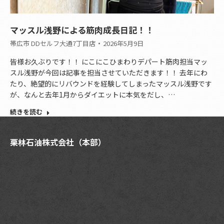
マッスル浅野による筋肉成長日記！！
帯広市 DDセルフ大通7丁目店
2026年5月9日
皆様お久ぶりです！！ にこにこひまわりデパート筋肉担当マッ
スル浅野が今回は記事を担当させていただきます！！ 去年にわ
たり、絶望的にリバウンドを経験してしまったマッスル浅野です
が、なんと去年1月からダイエットに本気をだし、…
続きを読む
栗林石油株式会社（本部）