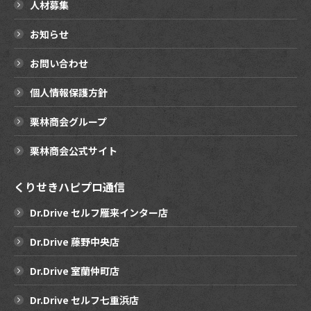
人材募集
お知らせ
お問い合わせ
個人情報保護方針
栗林商会グループ
栗林商会公式サイト
くりせきハピプロ通信
Dr.Drive セルフ雁来インター店
Dr.Drive 藤野中央店
Dr.Drive 室蘭仲町店
Dr.Drive セルフ七重浜店