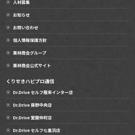
人材募集
お知らせ
お問い合わせ
個人情報保護方針
栗林商会グループ
栗林商会公式サイト
くりせきハピプロ通信
Dr.Drive セルフ雁来インター店
Dr.Drive 藤野中央店
Dr.Drive 室蘭仲町店
Dr.Drive セルフ七重浜店