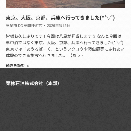
東京、大阪、京都、兵庫へ行ってきました(*’▽’)
室蘭市 DD室蘭仲町店
2026年5月5日
皆様お久しぶりです！今回は八島が担当します☆ なんと今回は
車中泊ではなく東京、大阪、京都、兵庫へ行ってきました(*’▽’)
東京では「あうるぱーく」というフクロウや爬虫類等にふれあい
体験のできる施設へ行きました。 【あう…
続きを読む
栗林石油株式会社（本部）