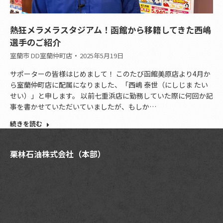
熱狂メラメラスタジアム！函館から移籍してきた西嶋
選手のご紹介
室蘭市 DD室蘭仲町店
2025年5月19日
サポーターの皆様はじめまして！ このたび函館美原店より4月か
ら室蘭仲町店に配属になりました、「西嶋 泰世（にしじま たい
せい）」と申します。 以前七重浜店に勤務していた際に何回か記
事を書かせていただいていましたが、もしか…
続きを読む
栗林石油株式会社（本部）