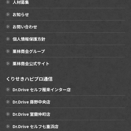
人材募集
お知らせ
お問い合わせ
個人情報保護方針
栗林商会グループ
栗林商会公式サイト
くりせきハピプロ通信
Dr.Drive セルフ雁来インター店
Dr.Drive 藤野中央店
Dr.Drive 室蘭仲町店
Dr.Drive セルフ七重浜店