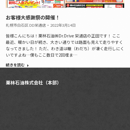
お客様大感謝祭の開催！
札幌市白石区 DD栄通店
2022年3月14日
皆様こんにちは！栗林石油㈱Dr.Drive 栄通店の正田です！ ここ
最近、暖かい日が続き、大きい通りでは路面も見えて走りやすく
なってきました！ ただ、わき道は轍（わだち）が凄く走行しにく
いですよね…僕もここ数日で2回埋ま…
続きを読む
栗林石油株式会社（本部）