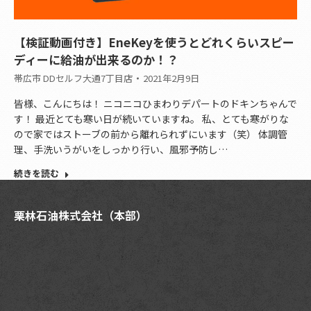
【検証動画付き】EneKeyを使うとどれくらいスピー
ディーに給油が出来るのか！？
帯広市 DDセルフ大通7丁目店
2021年2月9日
皆様、こんにちは！ ニコニコひまわりデパートのドキンちゃんで
す！ 最近とても寒い日が続いていますね。 私、とても寒がりな
ので家ではストーブの前から離れられずにいます（笑） 体調管
理、手洗いうがいをしっかり行い、風邪予防し…
続きを読む
栗林石油株式会社（本部）