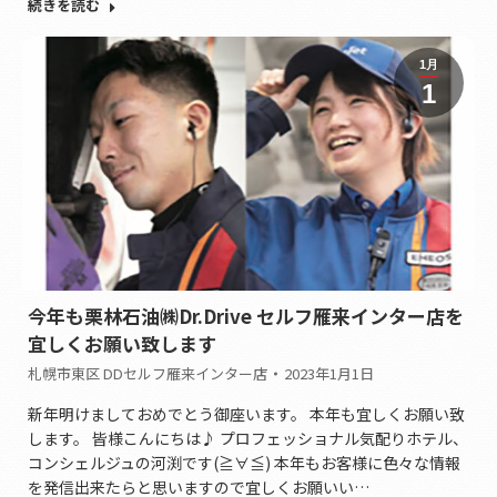
続きを読む
1月
1
今年も栗林石油㈱Dr.Drive セルフ雁来インター店を
宜しくお願い致します
札幌市東区 DDセルフ雁来インター店
2023年1月1日
新年明けましておめでとう御座います。 本年も宜しくお願い致
します。 皆様こんにちは♪ プロフェッショナル気配りホテル、
コンシェルジュの河渕です(≧∀≦) 本年もお客様に色々な情報
を発信出来たらと思いますので宜しくお願いい…