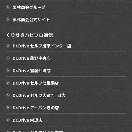
栗林商会グループ
栗林商会公式サイト
くりせきハピプロ通信
Dr.Drive セルフ雁来インター店
Dr.Drive 藤野中央店
Dr.Drive 室蘭仲町店
Dr.Drive セルフ七重浜店
Dr.Drive セルフ大通7丁目店
Dr.Drive アーバンきの店
Dr.Drive 栄通店