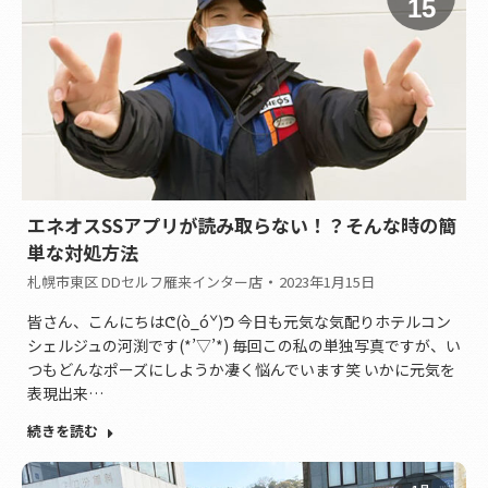
15
エネオスSSアプリが読み取らない！？そんな時の簡
単な対処方法
札幌市東区 DDセルフ雁来インター店
2023年1月15日
皆さん、こんにちはᕦ(ò_óˇ)ᕤ 今日も元気な気配りホテルコン
シェルジュの河渕です(*’▽’*) 毎回この私の単独写真ですが、い
つもどんなポーズにしようか凄く悩んでいます笑 いかに元気を
表現出来…
続きを読む