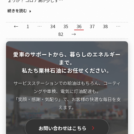
ょうか？ コロナ渦が少しず…
続きを読む
←
1
…
34
35
36
37
38
…
82
→
愛車のサポートから、暮らしのエネルギー
まで。
私たち栗林石油にお任せください。
サービスステーションでの給油はもちろん、コーティ
ングや車検、電気に灯油配達も。
「笑顔・感謝・気配り」で、お客様の快適な毎日を支
えます。
お問い合わせはこちら