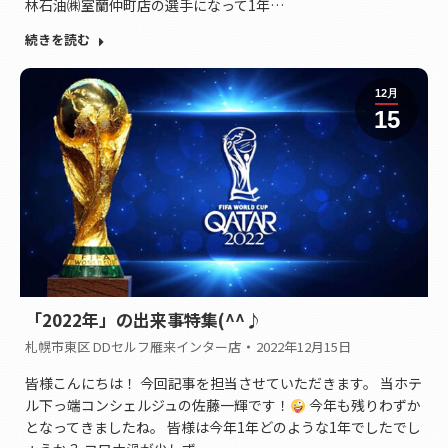
林石油㈱室蘭仲町店の選手になって1年…
続きを読む
12月
15
「2022年」の出来事特集(^^♪
札幌市東区 DDセルフ雁来インター店
2022年12月15日
皆様こんにちは！ 今回記事を担当させていただきます。 当ホテ
ル下っ端コンシェルジュの佐藤一輝です！
今年も残りわずか
となってきましたね。 皆様は今年1年どのような1年でしたでし