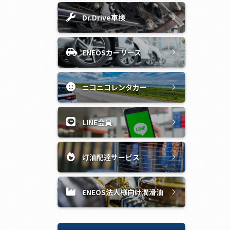
Dr.Drive車検
ENEOSカーリース
ニコニコレンタカー
LINE会員
灯油配達サービス
ENEOS法人様向け潤滑油