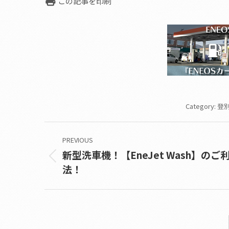
この記事を印刷
Category:
登別
Post
PREVIOUS
navigation
新型洗車機！【EneJet Wash】のご
Previous
法！
post: