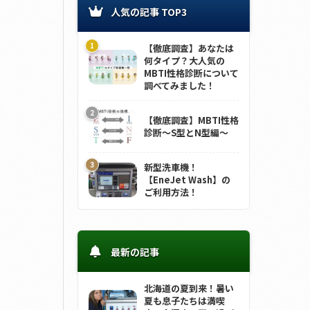
人気の記事 TOP3
【徹底調査】あなたは
何タイプ？大人気の
MBTI性格診断について
調べてみました！
【徹底調査】MBTI性格
診断～S型とN型編～
新型洗車機！
【EneJet Wash】の
ご利用方法！
最新の記事
北海道の夏到来！暑い
夏も息子たちは満喫