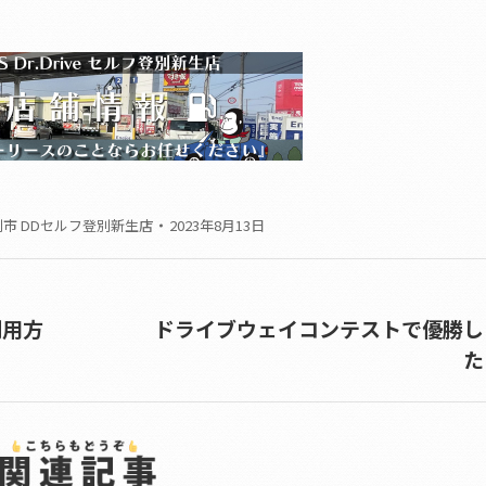
市 DDセルフ登別新生店
2023年8月13日
利用方
ドライブウェイコンテストで優勝し
Next
た
post: