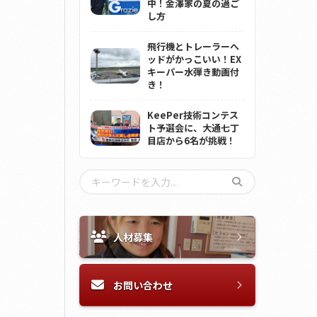
中！金澤家の夏の過ご
し方
飛行機とトレーラーヘ
ッドがかっこいい！EX
キーパー水弾き動画付
き！
KeePer技術コンテス
ト予選会に、大通七丁
目店から6名が挑戦！
人材募集
お問い合わせ