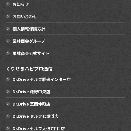
お知らせ
お問い合わせ
個人情報保護方針
栗林商会グループ
栗林商会公式サイト
くりせきハピプロ通信
Dr.Drive セルフ雁来インター店
Dr.Drive 藤野中央店
Dr.Drive 室蘭仲町店
Dr.Drive セルフ七重浜店
Dr.Drive セルフ大通7丁目店