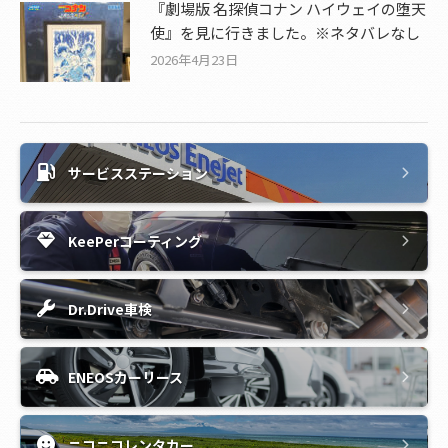
『劇場版 名探偵コナン ハイウェイの堕天
使』を見に行きました。※ネタバレなし
2026年4月23日
サービスステーション
KeePerコーティング
Dr.Drive車検
ENEOSカーリース
ニコニコレンタカー