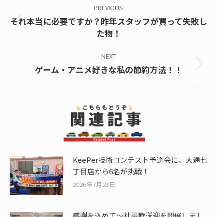
PREVIOUS
navigation
それ本当に必要ですか？昨年スタッフが買って失敗し
Previous
た物！
post:
NEXT
Next
ゲーム・アニメ好きな私の節約方法！！
post:
KeePer技術コンテスト予選会に、大通七
丁目店から6名が挑戦！
2026年7月23日
感謝を込めて〜社長歓送迎を開催しまし