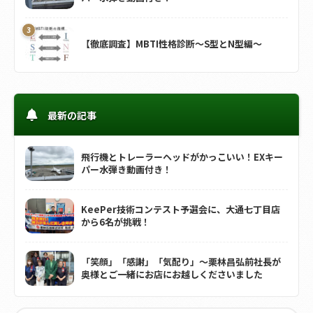
【徹底調査】MBTI性格診断～S型とN型編～
最新の記事
飛行機とトレーラーヘッドがかっこいい！EXキー
パー水弾き動画付き！
KeePer技術コンテスト予選会に、大通七丁目店
から6名が挑戦！
「笑顔」「感謝」「気配り」～栗林昌弘前社長が
奥様とご一緒にお店にお越しくださいました