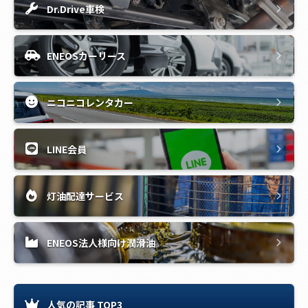
Dr.Drive車検
ENEOSカーリース
ニコニコレンタカー
LINE会員
灯油配達サービス
ENEOS法人様向け潤滑油
人気の記事 TOP3