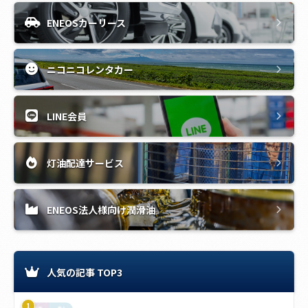
ENEOSカーリース
ニコニコレンタカー
LINE会員
灯油配達サービス
ENEOS法人様向け潤滑油
人気の記事 TOP3