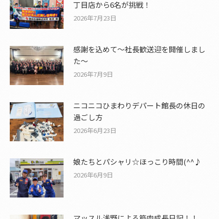
丁目店から6名が挑戦！
2026年7月23日
感謝を込めて〜社長歓送迎を開催しまし
た〜
2026年7月9日
ニコニコひまわりデパート館長の休日の
過ごし方
2026年6月23日
娘たちとパシャリ☆ほっこり時間(^^♪
2026年6月9日
マッスル浅野による筋肉成長日記！！