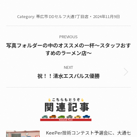
Category:
帯広市 DDセルフ大通7丁目店
2024年11月9日
Post
PREVIOUS
navigation
写真フォルダーの中のオススメの一杯～スタッフおす
Previous
すめのラーメン店～
post:
NEXT
Next
祝！！清水エスパルス優勝
post:
KeePer技術コンテスト予選会に、大通七