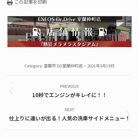
この記事を印刷
Category:
室蘭市 DD室蘭仲町店
2021年3月19日
Post
PREVIOUS
navigation
Previous
10秒でエンジンがキレイに！！
post:
NEXT
Next
仕上りに違いが出る！人気の洗車サイドメニュー！
post: