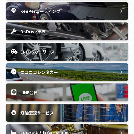
KeePerコーティング
Dr.Drive車検
ENEOSカーリース
ニコニコレンタカー
LINE会員
灯油配達サービス
ENEOS法人様向け潤滑油