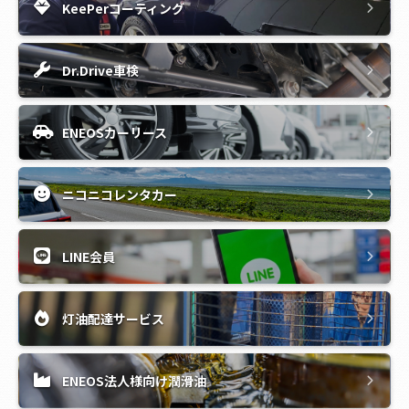
KeePerコーティング
Dr.Drive車検
ENEOSカーリース
ニコニコレンタカー
LINE会員
灯油配達サービス
ENEOS法人様向け潤滑油