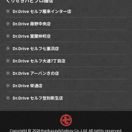
くりせきハピプロ通信
Dr.Drive セルフ雁来インター店
Dr.Drive 藤野中央店
Dr.Drive 室蘭仲町店
Dr.Drive セルフ七重浜店
Dr.Drive セルフ大通7丁目店
Dr.Drive アーバンきの店
Dr.Drive 栄通店
Dr.Drive セルフ登別新生店
Copyright ©
2026 KuribayashiSekiyu Co.,Ltd. All rights reserved.