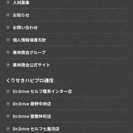
人材募集
お知らせ
お問い合わせ
個人情報保護方針
栗林商会グループ
栗林商会公式サイト
くりせきハピプロ通信
Dr.Drive セルフ雁来インター店
Dr.Drive 藤野中央店
Dr.Drive 室蘭仲町店
Dr.Drive セルフ七重浜店