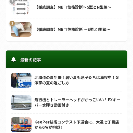
【徹底調査】MBTI性格診断～S型とN型編～
【徹底調査】MBTI性格診断 ～E型とI型編～
最新の記事
北海道の夏到来！暑い夏も息子たちは満喫中！金
澤家の夏の過ごし方
飛行機とトレーラーヘッドがかっこいい！EXキー
パー水弾き動画付き！
KeePer技術コンテスト予選会に、大通七丁目店
から6名が挑戦！