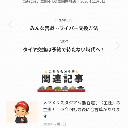
Category:
室蘭市 DD室蘭仲町店
2020年11月5日
Post
PREVIOUS
navigation
Previous
みんな苦戦…ワイパー交換方法
post:
NEXT
Next
タイヤ交換は予約で待たない時代へ！
post:
メラメラスタジアム 熊谷選手（主任）の
生態！！※今回も最後に合言葉がありま
す
2026年7月5日