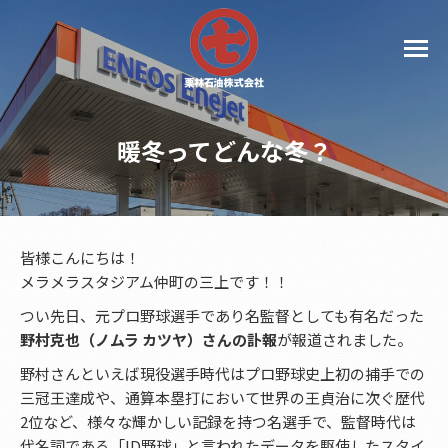
暖冬ってどんな冬？
皆様こんにちは！
メラメラスタジアム仲町の三上です！！
つい先日、元プロ野球選手であり名監督としても有名だった
野村克也（ノムラ カツヤ）さんの訃報
が報道されました。
野村さんといえば現役選手時代はプロ野球史上初の捕手での
三冠王達成や、通算本塁打において世界の王貞治に次ぐ歴代
2位など、様々な輝かしい記録を持つ名選手で、監督時代は
代名詞である「ID野球」と言われたデータを駆使したスタイ