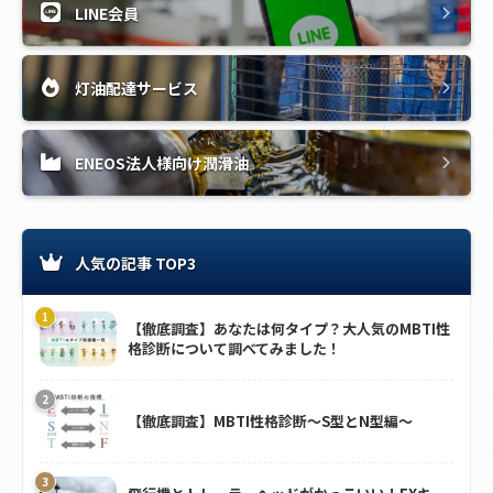
LINE会員
灯油配達サービス
ENEOS法人様向け潤滑油
人気の記事 TOP3
【徹底調査】あなたは何タイプ？大人気のMBTI性
格診断について調べてみました！
【徹底調査】MBTI性格診断～S型とN型編～