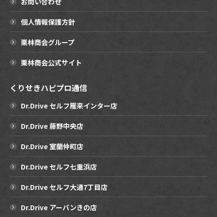
お問い合わせ
個人情報保護方針
栗林商会グループ
栗林商会公式サイト
くりせきハピプロ通信
Dr.Drive セルフ雁来インター店
Dr.Drive 藤野中央店
Dr.Drive 室蘭仲町店
Dr.Drive セルフ七重浜店
Dr.Drive セルフ大通7丁目店
Dr.Drive アーバンきの店