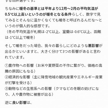
する白井選手です。
ちなみに
暖冬の基準とは平年より12月～2月の平均気温が
0.5℃以上高いというのが暖冬となる条件
らしく、数字で見
てみるとそんなに温かくなくても暖冬と呼ばれるんだな～と
いうのが個人的な感想です。
（冬の平均気温が札幌は-2℃以上、室蘭は-0.6℃以上、函館
は-1℃以上で暖冬）
そして暖冬だった場合、我々の暮らしにどのような
悪影響
が
出るかといいますと、大きく分けて3つの影響があると言わ
れています。
①農作物への影響（お米や夏野菜の不作に繋がり、価格の高
騰の原因にもなる）
②経済的な影響（主に降雪地域の観光産業やエネルギー産業
が打撃を受ける）
③動物などの生態系への影響（クマなどの冬眠の妨げにな
り、人や農作物に被害が出る）
逆に
良い影響
は、