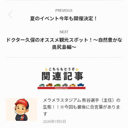
Post
PREVIOUS
navigation
Previous
夏のイベント今年も開催決定！
post:
NEXT
ドクター久保のオススメ観光スポット！～自然豊かな
Next
奥尻島編～
post:
メラメラスタジアム 熊谷選手（主任）の
生態！！※今回も最後に合言葉がありま
す
2026年7月5日