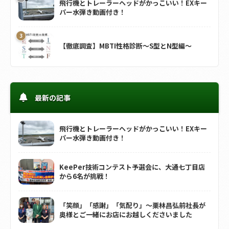
飛行機とトレーラーヘッドがかっこいい！EXキー
パー水弾き動画付き！
【徹底調査】MBTI性格診断～S型とN型編～
最新の記事
飛行機とトレーラーヘッドがかっこいい！EXキー
パー水弾き動画付き！
KeePer技術コンテスト予選会に、大通七丁目店
から6名が挑戦！
「笑顔」「感謝」「気配り」～栗林昌弘前社長が
奥様とご一緒にお店にお越しくださいました