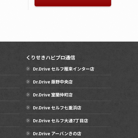
くりせきハピプロ通信
Dr.Drive セルフ雁来インター店
Dr.Drive 藤野中央店
Dr.Drive 室蘭仲町店
Dr.Drive セルフ七重浜店
Dr.Drive セルフ大通7丁目店
Dr.Drive アーバンきの店