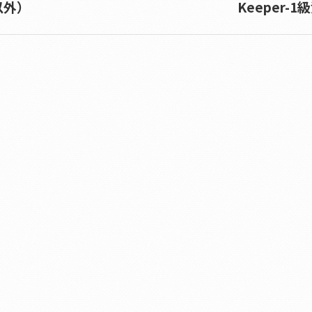
以外）
Keeper-1
Next
album: