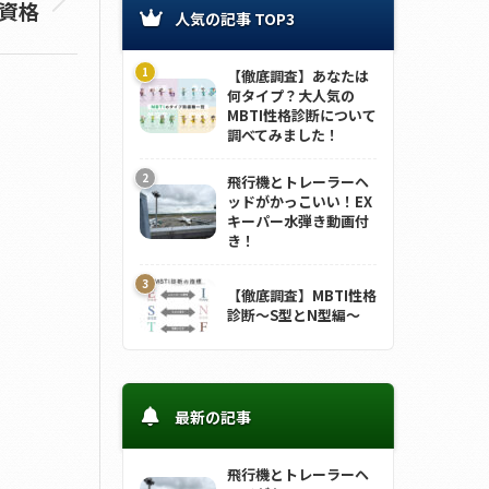
級資格
人気の記事 TOP3
【徹底調査】あなたは
何タイプ？大人気の
MBTI性格診断について
調べてみました！
飛行機とトレーラーヘ
ッドがかっこいい！EX
キーパー水弾き動画付
き！
【徹底調査】MBTI性格
診断～S型とN型編～
最新の記事
飛行機とトレーラーヘ