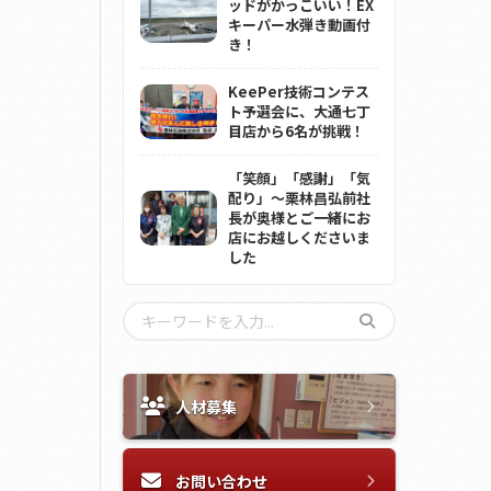
ッドがかっこいい！EX
キーパー水弾き動画付
き！
KeePer技術コンテス
ト予選会に、大通七丁
目店から6名が挑戦！
「笑顔」「感謝」「気
配り」～栗林昌弘前社
長が奥様とご一緒にお
店にお越しくださいま
した
人材募集
お問い合わせ