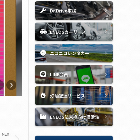
Dr.Drive車検
ENEOSカーリース
ニコニコレンタカー
LINE会員
灯油配達サービス
ENEOS法人様向け潤滑油
NEXT