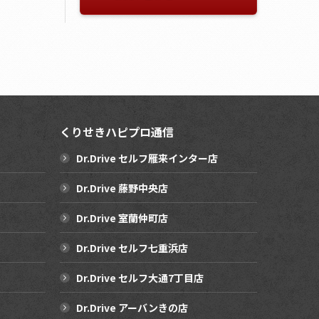
くりせきハピプロ通信
Dr.Drive セルフ雁来インター店
Dr.Drive 藤野中央店
Dr.Drive 室蘭仲町店
Dr.Drive セルフ七重浜店
Dr.Drive セルフ大通7丁目店
Dr.Drive アーバンきの店