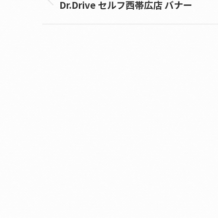
Dr.Drive セルフ西帯広店 バナー
Previous
album: