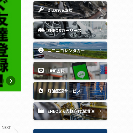
Dr.Drive車検
ENEOSカーリース
ニコニコレンタカー
LINE会員
灯油配達サービス
ENEOS法人様向け潤滑油
NEXT