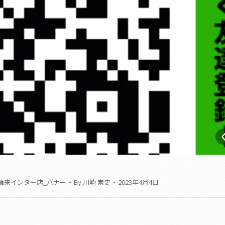
セルフ雁来インター店_バナー
By
川崎 崇史
2023年4月4日