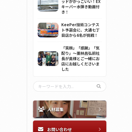
ッドがかっこいい！EX
キーパー水弾き動画付
き！
KeePer技術コンテス
ト予選会に、大通七丁
目店から6名が挑戦！
「笑顔」「感謝」「気
配り」～栗林昌弘前社
長が奥様とご一緒にお
店にお越しくださいま
した
人材募集
お問い合わせ