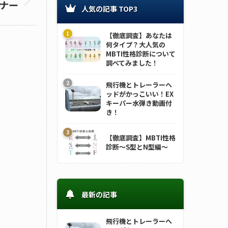
バナー
人気の記事 TOP3
【徹底調査】あなたは
何タイプ？大人気の
MBTI性格診断について
調べてみました！
飛行機とトレーラーヘ
ッドがかっこいい！EX
キーパー水弾き動画付
き！
【徹底調査】MBTI性格
診断～S型とN型編～
最新の記事
飛行機とトレーラーヘ