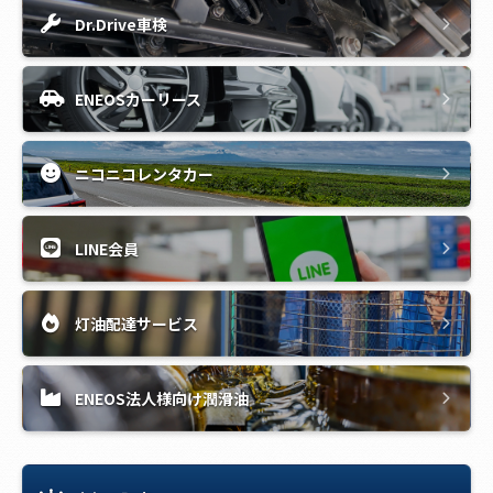
Dr.Drive車検
ENEOSカーリース
ニコニコレンタカー
LINE会員
灯油配達サービス
ENEOS法人様向け潤滑油