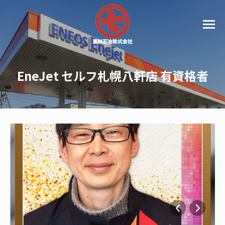
EneJet セルフ札幌八軒店 有資格者