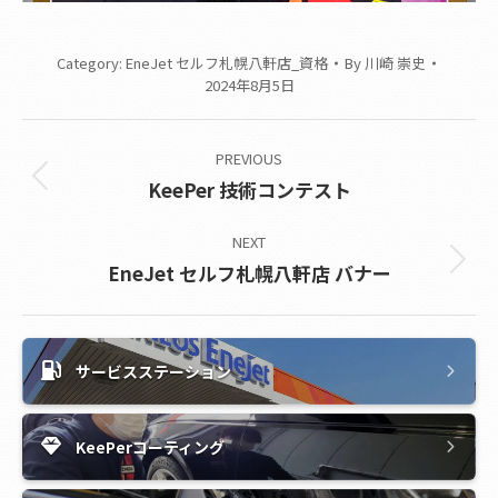
Category:
EneJet セルフ札幌八軒店_資格
By
川崎 崇史
2024年8月5日
Album
PREVIOUS
navigation
Previous
KeePer 技術コンテスト
album:
NEXT
Next
EneJet セルフ札幌八軒店 バナー
album:
サービスステーション
KeePerコーティング