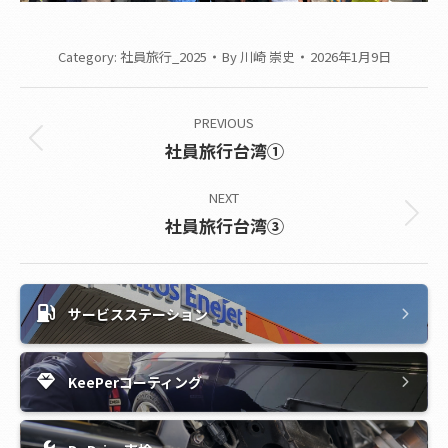
Category:
社員旅行_2025
By
川崎 崇史
2026年1月9日
Album
PREVIOUS
navigation
Previous
社員旅行台湾①
album:
NEXT
Next
社員旅行台湾③
album:
サービスステーション
KeePerコーティング