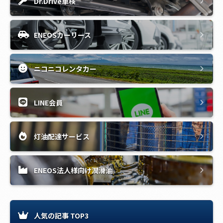
Dr.Drive車検
ENEOSカーリース
ニコニコレンタカー
LINE会員
灯油配達サービス
ENEOS法人様向け潤滑油
人気の記事 TOP3