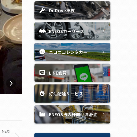
Dr.Drive車検
ENEOSカーリース
ニコニコレンタカー
LINE会員
灯油配達サービス
ENEOS法人様向け潤滑油
NEXT