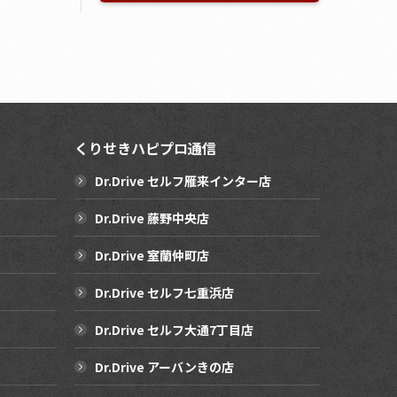
くりせきハピプロ通信
Dr.Drive セルフ雁来インター店
Dr.Drive 藤野中央店
Dr.Drive 室蘭仲町店
Dr.Drive セルフ七重浜店
Dr.Drive セルフ大通7丁目店
Dr.Drive アーバンきの店