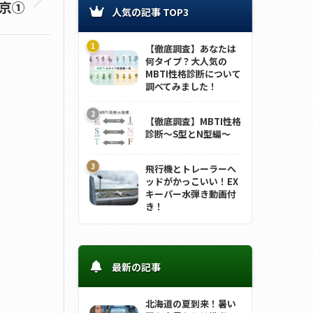
京①
人気の記事 TOP3
【徹底調査】あなたは
何タイプ？大人気の
MBTI性格診断について
調べてみました！
【徹底調査】MBTI性格
診断～S型とN型編～
飛行機とトレーラーヘ
ッドがかっこいい！EX
キーパー水弾き動画付
き！
最新の記事
北海道の夏到来！暑い