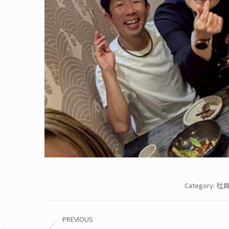
Category:
社員
Album
PREVIOUS
navigation