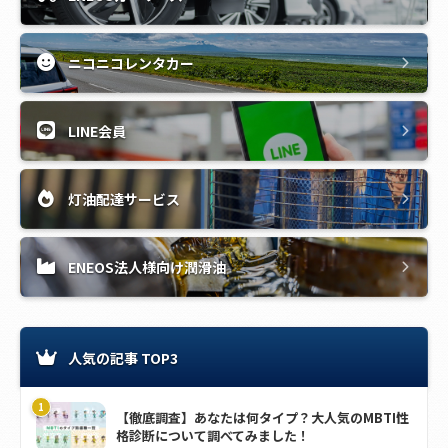
ニコニコレンタカー
LINE会員
灯油配達サービス
ENEOS法人様向け潤滑油
人気の記事 TOP3
【徹底調査】あなたは何タイプ？大人気のMBTI性
格診断について調べてみました！