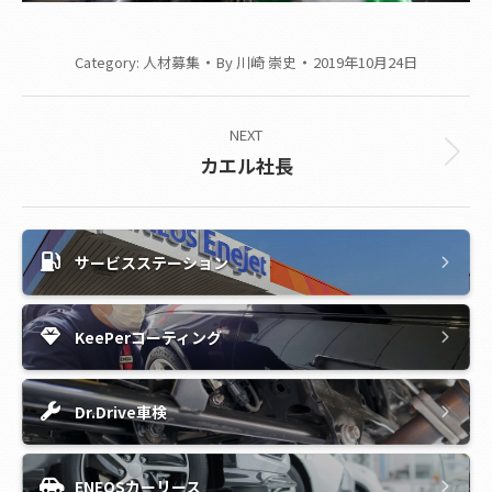
Category:
人材募集
By
川崎 崇史
2019年10月24日
Album
NEXT
navigation
Next
カエル社長
album:
サービスステーション
KeePerコーティング
Dr.Drive車検
ENEOSカーリース