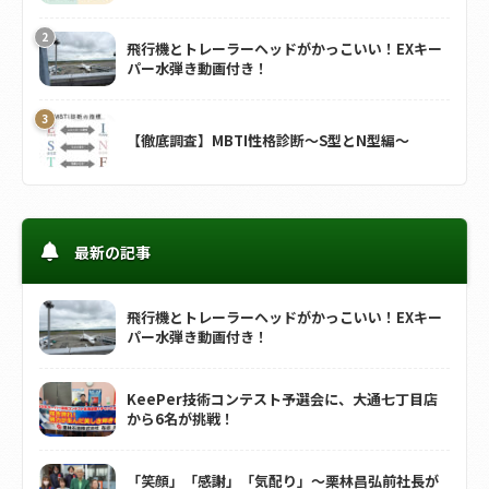
飛行機とトレーラーヘッドがかっこいい！EXキー
パー水弾き動画付き！
【徹底調査】MBTI性格診断～S型とN型編～
最新の記事
飛行機とトレーラーヘッドがかっこいい！EXキー
パー水弾き動画付き！
KeePer技術コンテスト予選会に、大通七丁目店
から6名が挑戦！
「笑顔」「感謝」「気配り」～栗林昌弘前社長が